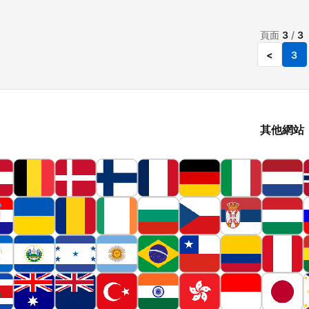
頁面
3
/
3
<
3
其他網站