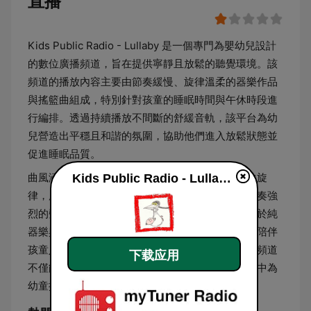
直播
Kids Public Radio - Lullaby 是一個專門為嬰幼兒設計
的數位廣播頻道，旨在提供寧靜且放鬆的聽覺環境。該
頻道的播放內容主要由節奏緩慢、旋律溫柔的器樂作品
與搖籃曲組成，特別針對孩童的睡眠時間與午休時段進
行編排。透過持續播放不間斷的舒緩音軌，該平台為幼
兒營造出平穩且和諧的氛圍，協助他們進入放鬆狀態並
促進睡眠品質。
曲風涵蓋了鋼琴獨奏、木吉他編曲以及經典搖籃曲旋
Kids Public Radio - Lullaby live
律，所有曲目均經過篩選，確保不包含高分貝或節奏強
烈的聲音元素，以維持一致的安靜聽感。這種專注於純
器樂與柔和聲響的播放格式，適合家長及照護者在陪伴
孩童入睡或進行靜態活動時作為背景音樂使用。該頻道
下载应用
不僅能幫助建立穩定的就寢儀式，也能在日常生活中為
幼童提供一個低干擾且具備安撫效果的聲學空間。