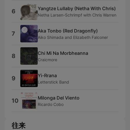
Yangtze Lullaby (Netha With Chris)
6
Netha Larsen-Schrimpf with Chris Warren
Aka Tonbo (Red Dragonfly)
7
Aiko Shimada and Elizabeth Falconer
Chi Mi Na Morbheanna
8
Craicmore
Yi-Rrana
9
Letterstick Band
Milonga Del Viento
10
Ricardo Cobo
往来