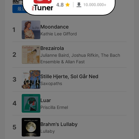
熱門歌曲
最近 7 天
最近 30 天
Moondance
1
Kathie Lee Gifford
Brezairola
2
Julianne Baird, Joshua Rifkin, The Bach
Ensemble & Allan Fast
Stille Hjerte, Sol Går Ned
3
Saxopaths
Luar
4
Priscilla Ermel
Brahm's Lullaby
5
Lullaby