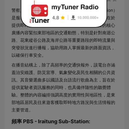
警察廣播電臺臺東分臺（PBS - Iraitung Sub-Station）
是服務於台灣東部地區的公共廣播頻道，主要職責在於
提供即時交通路況資訊與公共服務報導。該電台的核心
廣播內容緊扣東部地區的交通動態，特別是針對南迴公
路、花東縱谷公路及海岸公路等重要路段的即時流量與
突發狀況進行播報，協助用路人掌握最新的路面資訊，
以確保行車安全。
在播音結構上，除了高頻率的交通快報外，該電台亦涵
蓋治安維護、防災宣導、氣象變化及民生相關的公共資
訊。其音樂選曲多以國語及台語流行歌曲為主，旨在於
提供駕駛者資訊服務的同時，也具備伴隨性的聽覺體
驗。整體的內容編排強調高度的實用性與地區性，是東
部地區居民及往來遊客獲取即時地方路況與生活情報的
主要管道。
頻率 PBS - Iraitung Sub-Station: