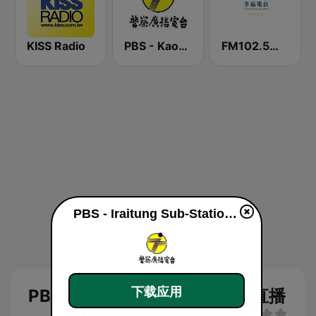
KISS Radio
PBS - Kaohsiung Sub-Station
FM102.5幸福廣播電台
PBS - Iraitung Sub-Station live
下载应用
PBS - Iraitung Sub-Station 直播