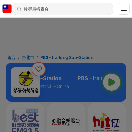
電台
臺北市
PBS - Iraitung Sub-Station
S - Iraitung Sub-Station
臺北市 - Online