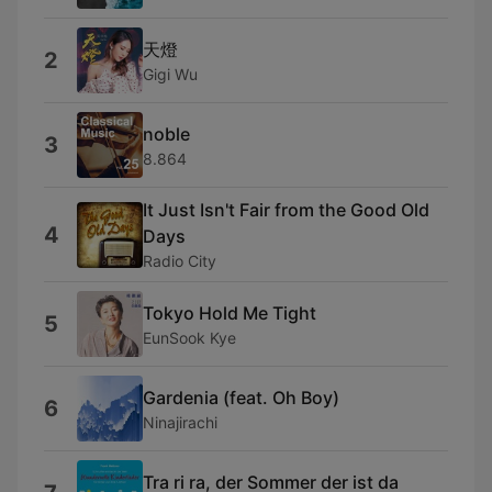
天燈
2
Gigi Wu
noble
3
8.864
It Just Isn't Fair from the Good Old
4
Days
Radio City
Tokyo Hold Me Tight
5
EunSook Kye
Gardenia (feat. Oh Boy)
6
Ninajirachi
Tra ri ra, der Sommer der ist da