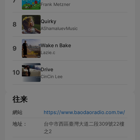
7
Frank Metzner
Quirky
8
AShamaluevMusic
Wake n Bake
9
Lazie.c
Drive
10
CinCin Lee
往来
網站
https://www.baodaoradio.com.tw/
地址：
台中市西區臺灣大道二段309號22樓
之2