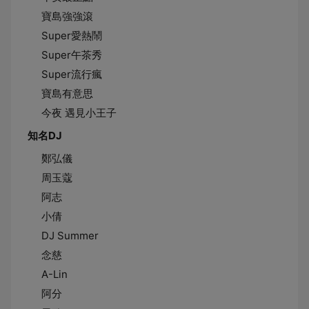
寶島強強滾
Super愛熱鬧
Super午茶秀
Super流行瘋
寶島有意思
今夜 遇見小王子
知名DJ
鄭弘儀
周玉蔻
阿志
小倩
DJ Summer
念慈
A-Lin
阿分