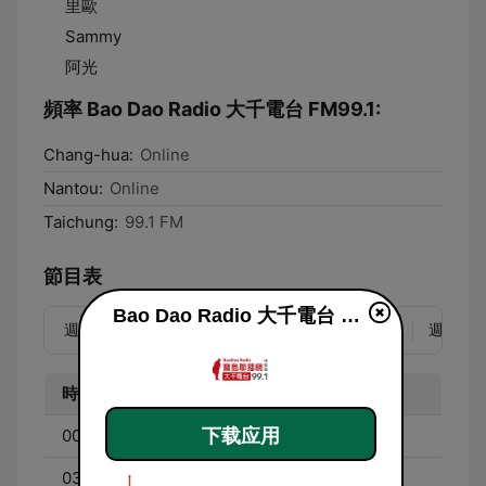
里歐
Sammy
阿光
頻率 Bao Dao Radio 大千電台 FM99.1:
Chang-hua:
Online
Nantou:
Online
Taichung:
99.1 FM
節目表
Bao Dao Radio 大千電台 FM99.1 live
週一
週二
週三
週四
週五
週六
週日
時間
節目
下载应用
00:00 - 03:00
洪福村俱樂部 - 小洪&小真
03:00 - 05:00
熱情的旋律 - 阿良&小彤