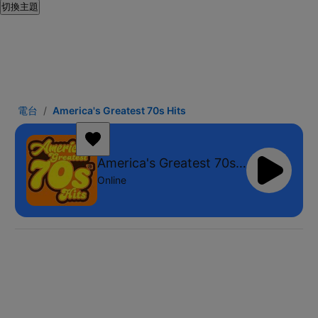
切換主題
電台
America's Greatest 70s Hits
America's Greatest 70s Hits
Online