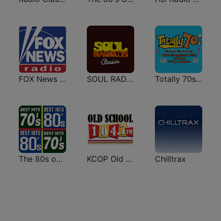
FOX News Radio
SOUL RADIO Classics
Totally 70s Radio Network
The 80s on the 80s
KCOP Old School 104.7 FM
Chilltrax