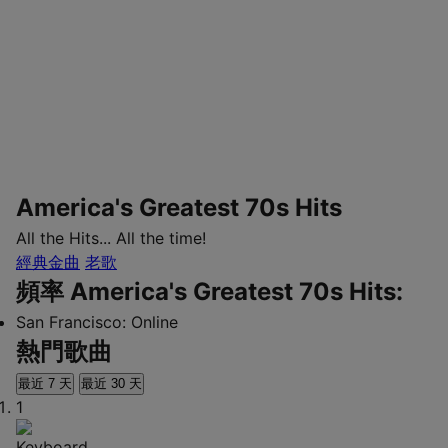
America's Greatest 70s Hits
All the Hits... All the time!
經典金曲
老歌
頻率 America's Greatest 70s Hits:
San Francisco:
Online
熱門歌曲
最近 7 天
最近 30 天
1