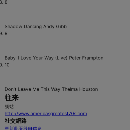
8
Shadow Dancing
Andy Gibb
9
Baby, I Love Your Way (Live)
Peter Frampton
10
Don't Leave Me This Way
Thelma Houston
往来
網站
http://www.americasgreatest70s.com
社交網路
更新此无线电信息