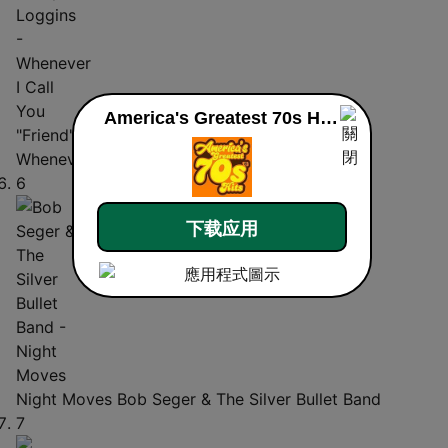
America's Greatest 70s Hits live
Whenever I Call You "Friend"
Kenny Loggins
6
下载应用
Night Moves
Bob Seger & The Silver Bullet Band
7