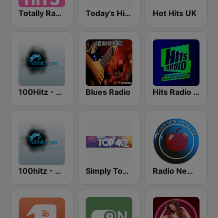
Totally Radio Hits
Today's Hits Radio
Hot Hits UK
100Hitz - Hot Hitz
Blues Radio
Hits Radio Manchester
100hitz - Top 40
Simply Top 40 Radio
Radio New York Live