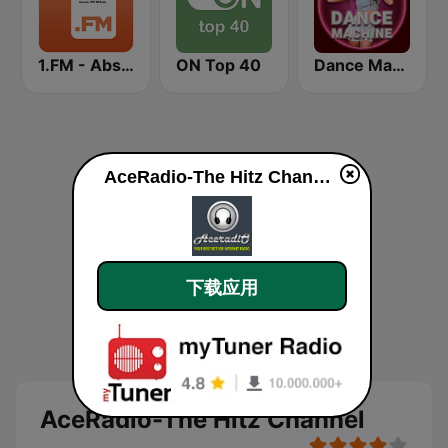
1.FM - Absolute Top 40
ON Top 40
Dance Machine
AceRadio-The Hitz Channel live
下载应用
AceRadio-The Hitz Channel