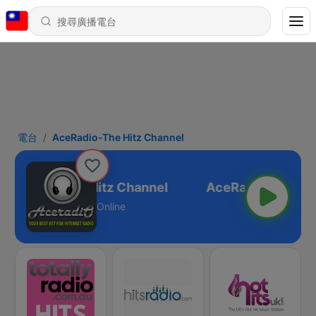
電台
AceRadio-The Hitz Channel
AceRadio-The Hitz Channel
Online