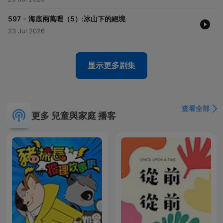
https://p.ecpay.com.tw/B48F0FB
-
Powered by
Firstory Hosting
597
海底兩萬哩（5）:冰山下的絕境
23 Jul 2026
显示更多剧集
查看全部
更多 兒童與家庭 播客