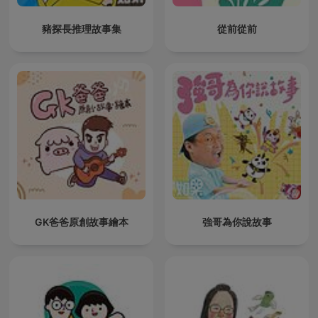
豬探長推理故事集
從前從前
GK爸爸原創故事繪本
強哥為你說故事