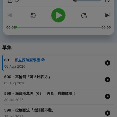
1
💌 歡迎活動邀約 商業合作 推廣提案。聯絡我們：
x
音量
pm1200story@gmail.com
這裡有哥哥姐姐弟弟妹妹，還有一隻機器人。我們改編經典故事，
生動演繹劇情，帶領孩子進入想像力世界。故事前後討論思辨，賦
予經典童話新觀點，分享科普語文、安全教育、歷史地理、國際知
00:00
00:00
識。輕鬆之餘減少用眼時間，深植核心素養。
✈️ 邀請您加入天際Club給我們支持
除了給我們實質的支援，每月還可收聽四篇以上的訂閱限定故事，
單集
享受實體線上福利
https://open.firstory.me/join/pm1200story
-
601
私立探險家學園 🧭
✨天際Club專享福利✨
06 Aug 2026
專屬連載故事
限定抽獎抽書抽電影票
-
600
車輪餅『嘴大吃四方』
午安點點名＆生日祝福
實體活動優先報名資格
05 Aug 2026
各類消息搶先於專屬節目公布
-
599
海底兩萬哩（6）：再見，鸚鵡螺號！
☀️來粉絲專頁與島民同樂
30 Jul 2026
https://www.facebook.com/pm1200story
-
598
投鞭斷流『成語難不難』
🏝一起在透中島蓋兒童樂園
29 Jul 2026