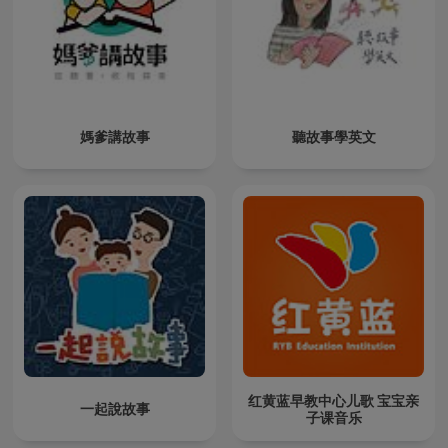
媽爹講故事
聽故事學英文
红黄蓝早教中心儿歌 宝宝亲
一起說故事
子课音乐