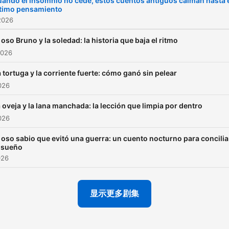
ando el insomnio no cede, estos cuentos antiguos calman hasta 
ltimo pensamiento
de ti aprendió a confiar en
2026
Cuentos para Dormir como
confía en una luz pequeña
 oso Bruno y la soledad: la historia que baja el ritmo
2026
encendida en el pasillo.Ha
noches en las que la casa 
 tortuga y la corriente fuerte: cómo ganó sin pelear
quieta pero la mente no. T
026
acuestas y aparece una lis
 oveja y la lana manchada: la lección que limpia por dentro
invisible: lo que dijiste, lo 
026
no dijiste, lo que debiste h
 oso sabio que evitó una guerra: un cuento nocturno para concilia
hecho, lo que se te olvidó.
l sueño
entonces, sin darte cuenta
026
estás buscando Amistad e
cualquier parte: en un
显示更多剧集
recuerdo, en un mensaje vi
en la idea de que alguien t