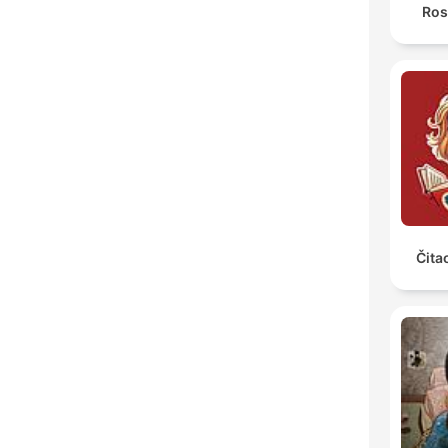
Ros
Čita