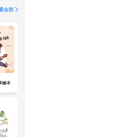
看全部
hí,
 de
da
in
 te
 te
事繪本
una
s
,
te
y de