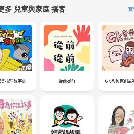
entiende aunque no esté
更多 兒童與家庭 播客
查
contigo en esa habitación.
Cuentos para Dormir nace a
en esa necesidad humana
compañía silenciosa. En ca
Narración, Cuentos para
Dormir te ofrece Amistad s
exigencias: una voz que no
pide respuestas, solo te
acompaña. Y cuando el día
探長推理故事集
從前從前
GK爸爸原創故
dejó con ganas de huir,
Cuentos para Dormir abre 
Aventura tranquila, de esa
que no aceleran el corazón
sino que lo ordenan.Quizá 
ha pasado: miras el techo 