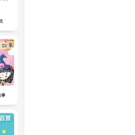
ve
e
文
.
en
 el
s
tos
故事
e
l:
ra