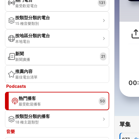
131
最受歡迎電台
按類型分類的電台
15 種音樂類別
按地區分類的電台
本地電台
新聞
21
新聞廣播
推薦內容
最佳電台清單
00
Podcasts
熱門播客
50
最受歡迎播客
按類型分類的播客
18 種主題類型
單集
音樂