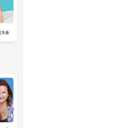
a
 un
trar
首大全
oles
 si
ría,
anta
o y
techo
udas