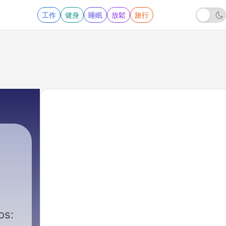
工作
健身
睡眠
放鬆
旅行
os: