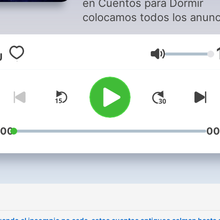
en Cuentos para Dormir
colocamos todos los anunc
al comienzo del episodio p
que después puedas qued
音量
en paz, sin interrupciones,
mientras el mundo se apag
despacito. Porque sabemos
que se siente cuando por f
encuentras el borde exacto
sueño y, justo ahí, una voz
:00
00
ajena te arranca de ese lug
suave. Aquí no. Aquí Cuen
para Dormir te cuida ese
momento como si fuera un
manta. Y tal vez por eso
vuelves: porque alguna par