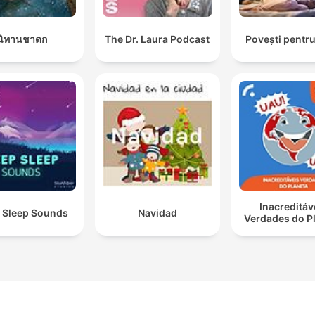
saben cuándo necesitas
silencio y cuándo necesita
นิทานชาดก
The Dr. Laura Podcast
Povești pentru
ternura. Un zorro que se si
a tu lado sin preguntas. Un
búho que te enseña a mirar
pensamientos sin pelearte
ellos. En Cuentos para Dor
los Animales se sienten c
esas personas que te hac
bien: te ordenan por dentr
Inacreditáv
el Bosque, ese Bosque que
 Sleep Sounds
Navidad
Verdades do P
veces parece tu propia ca
llena de ramas, se vuelve 
amable cuando caminas
acompañado. La Narración