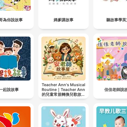
pronto lo cotidiano se vuel
enorme. Una palabra que t
哥為你說故事
媽爹講故事
聽故事學英
dolió pesa como una piedra
Un "mañana lo hago" se
convierte en culpa. Y ahí, 
esa tensión, empiezas a
desear algo imposible: que
tiempo retroceda, que la
escena cambie, que tú sea
otra versión de ti. En Cuen
Teacher Ann's Musical
para Dormir jugamos con
一起說故事
Routine｜Teacher Ann
佳佳老師說
的兒童常規轉換兒歌故事
Viajes en el tiempo como s
屋
juega con una cajita musica
para recordar sin sufrir, pa
entender sin castigarte. La