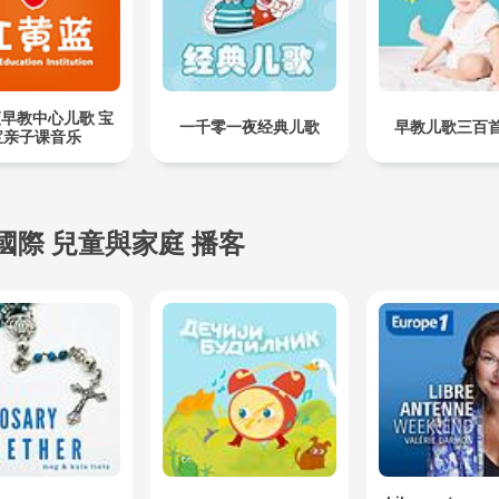
Narración te lleva, vuelve,
reescribe suave. A veces l
Aventura es apenas cruzar
pasillo antiguo; otras, es en
早教中心儿歌 宝
一千零一夜经典儿歌
早教儿歌三百
宝亲子课音乐
a un Bosque donde los árb
parecen saber tu nombre y
guardan tus secretos como
fueran cartas dobladas.Y
國際 兒童與家庭 播客
cuando la noche se siente f
Cuentos para Dormir te lev
la vista hacia las Estrellas,
como cuando eras pequeñ
creías que el cielo era un 
con agujeritos de luz. Hay
Estrellas que parecen
parpadear justo cuando d