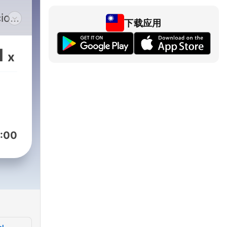
ios
下载应用
ara
arte
1
x
a
 lo
in
 del
:00
ar
tos
a
te