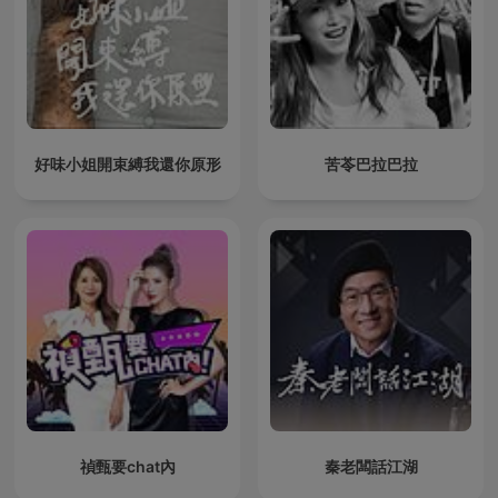
好味小姐開束縛我還你原形
苦苓巴拉巴拉
禎甄要chat內
秦老闆話江湖