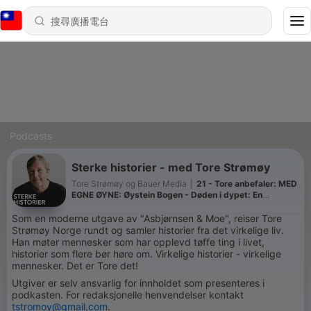
Podcasts
Sterke historier - med Tore Strømøy
Tore Strømøy og Bauer Media
|
21 - Tore anbefaler: MED
EGNE ØYNE: Øystein Bogen - Døden i dypet: En
tikkende bombe i Norskehavet
Som en moderne utgave av "Asbjørnsen & Moe", reiser Tore
Strømøy Norge rundt og samler historier fra det virkelige liv.
Han møter mennesker som har opplevd tøffe ting i livet,
historier som flere bør høre om. Virkelige historier - virkelige
mennesker. Det er Tore det!
Utgiver er selv ansvarlig for innholdet som presenteres i
podkasten. For redaksjonelle henvendelser kontakt
tstromoy@gmail.com
.