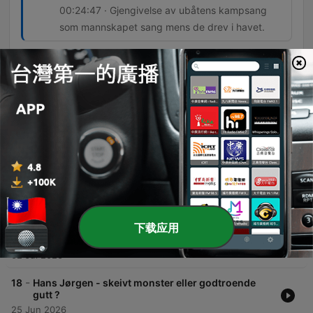
00:24:47 · Gjengivelse av ubåtens kampsang
som mannskapet sang mens de drev i havet.
單集
-
21
Tore anbefaler: MED EGNE ØYNE: Øystein Bogen -
Døden i dypet: En tikkende bombe i Norskehavet
Dette er en dokumentarisk fortelling om den russiske atomubåten Komsomolets, som sank i Norskehavet i 1989. Episoden følger et forskningstokt med skipet G.O. Sars, hvor man bruker avansert teknologi som Eger 6/00 for å utforske vraket på 1700 meters dyp og undersøke potensielle miljøfarer som radioaktivitet. Gjennom vitnemålet til Viktor Slozarenko, en av de få overlevende fra katastrofen, får lytteren et detaljert innblikk i de dramatiske hendelsene under brannen, eksplosjonen og den påfølgende kampen for livet i redningskapselen. Fortellingen vever sammen tekniske detaljer om ubåtens konstruksjon med personlige skildringer av overlevelse, panikk og tap. Episoden utforsker mysteriet rundt hvorfor Komsomolets sank, de fysiske påkjenningene ved dypet, og de menneskelige historiene som ligger begravd under havoverflaten.
30 Jul 2026
-
20
Tore anbefaler: BISARR HISTORIE: Verdens
styggeste kvinne
16 Jul 2026
下载应用
-
19
Sommerspesial: En prat med Tore
02 Jul 2026
-
18
Hans Jørgen - skeivt monster eller godtroende
gutt ?
25 Jun 2026