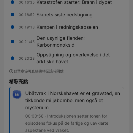
Katastrofen starter: Brann i dypet
00:16:35
Skipets siste nedstigning
00:18:52
Kampen i redningskapselen
00:19:18
Den usynlige fienden:
00:21:45
Karbonmonoksid
Oppstigning og overlevelse i det
00:23:28
arktiske havet
點擊章節可直接跳轉至該時間點
精彩亮點
Ubåtvrak i Norskehavet er et gravsted, en
tikkende miljøbombe, men også et
mysterium.
00:00:58 · Introduksjonen setter tonen for
episodens fokus på de farlige og uavklarte
aspektene ved vraket.