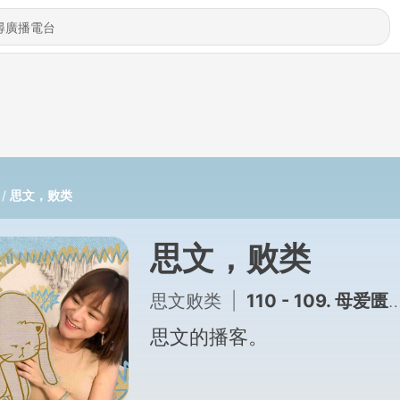
思文，败类
思文，败类
思文败类
|
110 - 109. 母爱匮乏的我们，如何接住别人的好？
思文的播客。