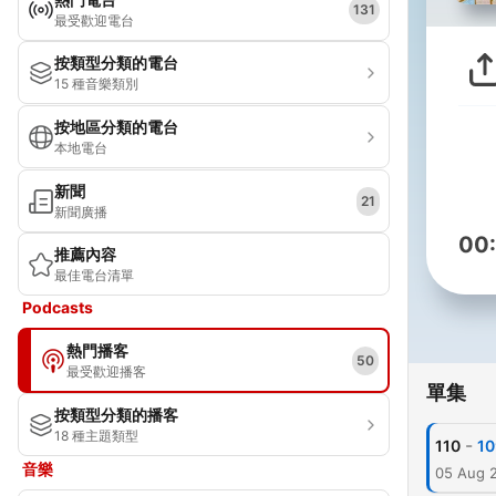
131
最受歡迎電台
按類型分類的電台
15 種音樂類別
按地區分類的電台
本地電台
新聞
21
新聞廣播
00
推薦內容
最佳電台清單
Podcasts
熱門播客
50
最受歡迎播客
單集
按類型分類的播客
18 種主題類型
-
110
1
音樂
05 Aug 