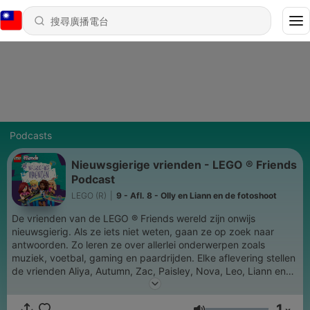
Podcasts
Nieuwsgierige vrienden - LEGO ® Friends
Podcast
LEGO (R)
|
9 - Afl. 8 - Olly en Liann en de fotoshoot
De vrienden van de LEGO ® Friends wereld zijn onwijs
nieuwsgierig. Als ze iets niet weten, gaan ze op zoek naar
antwoorden. Zo leren ze over allerlei onderwerpen zoals
muziek, voetbal, gaming en paardrijden. Elke aflevering stellen
de vrienden Aliya, Autumn, Zac, Paisley, Nova, Leo, Liann en
Olly vragen aan echte experts over een ander onderwerp.
1