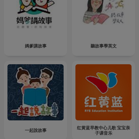
媽爹講故事
聽故事學英文
红黄蓝早教中心儿歌 宝宝亲
一起說故事
子课音乐