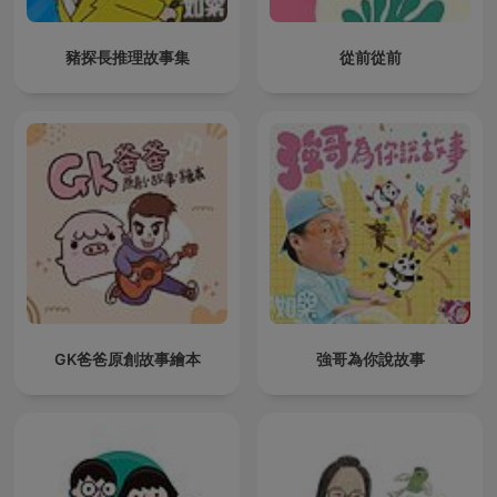
豬探長推理故事集
從前從前
GK爸爸原創故事繪本
強哥為你說故事