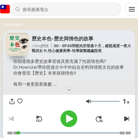
Podcasts
歷史本色-歷史與情色的故事
r-Xing阿性
|
30 - EP30明朝光宗登基十天，縱慾過度一夜大
戰四女 ft.性心健康美學-性學家鄭義鑫院長
你知道很多歷史故事背後其實充滿了性跟情色嗎?
Dr.Howvizer帶你悠遊古今中外結合史料與情慾文化的故事
你會發現【歷史】本來就很情色!!
每周一會更新新集數
看更多有趣的內容搜尋~
❤️IG:rxing_taiwan
1
❤️FB:r-Xing阿性 最懂你的親密顧問
x
音量
❤️官網:asex168.com
也歡迎與我們分享你的感情故事~
Powered by
Firstory Hosting
00:00
00:00