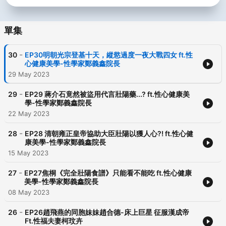
單集
-
30
EP30明朝光宗登基十天，縱慾過度一夜大戰四女 ft.性
心健康美學-性學家鄭義鑫院長
29 May 2023
-
29
EP29 蔣介石竟然被盜用代言壯陽藥...? ft.性心健康美
學-性學家鄭義鑫院長
22 May 2023
-
28
EP28 清朝雍正皇帝協助大臣壯陽以獲人心?! ft.性心健
康美學-性學家鄭義鑫院長
15 May 2023
-
27
EP27焦桐《完全壯陽食譜》只能看不能吃 ft.性心健康
美學-性學家鄭義鑫院長
08 May 2023
-
26
EP26趙飛燕的同胞妹妹趙合德-床上巨星 征服漢成帝
Ft.性福夫妻柯玟卉