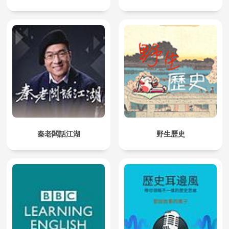
秦老闆話江湖
野生歷史