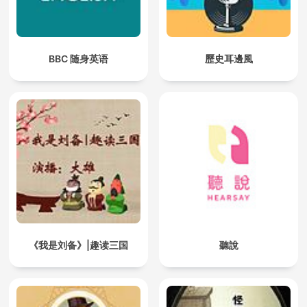
BBC 随身英语
歷史耳邊風
《我是刘备》|趣读三国
聽說