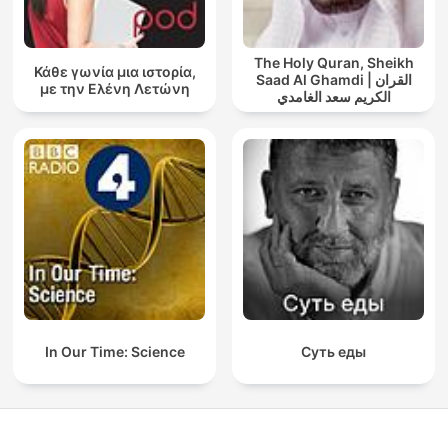
The Holy Quran, Sheikh
Κάθε γωνία μια ιστορία,
Saad Al Ghamdi | القران
με την Ελένη Λετώνη
الكريم سعد الغامدي
In Our Time: Science
Суть еды