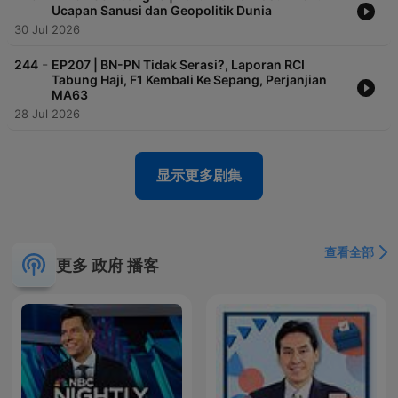
Ucapan Sanusi dan Geopolitik Dunia
30 Jul 2026
-
244
EP207 | BN-PN Tidak Serasi?, Laporan RCI
Tabung Haji, F1 Kembali Ke Sepang, Perjanjian
MA63
28 Jul 2026
显示更多剧集
查看全部
更多 政府 播客