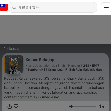
Podcasts
Keluar Sekejap
Khairy Jamaluddin dan Shahril Hamdan
|
248 - EP17
#SembangKS | Orang Luar, F1 Bah Rain Malaysia dan
Buy Now Pay Later
Podcast Keluar Sekejap (KS) bersama Khairy Jamaluddin (KJ)
dan Shahril Hamdan. Merapatkan jurang dalam perbincangan
isu politik dan semasa dengan gaya lebih santai serta bahasa
yang mudah difahami. For collaboration and sponsorship,
contact commercial@ksmedia.my
1
x
音量