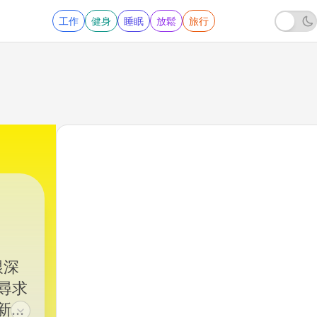
工作
健身
睡眠
放鬆
旅行
艱深
尋求
新竹