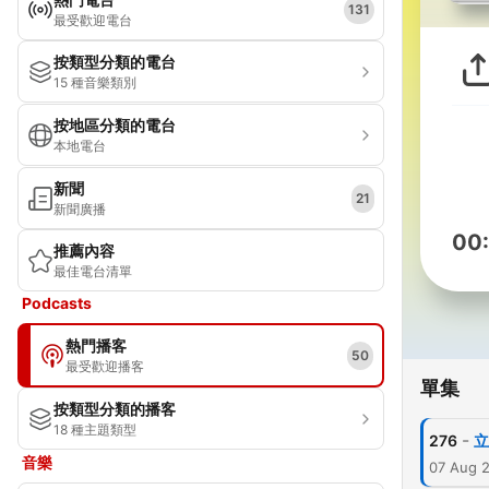
131
最受歡迎電台
按類型分類的電台
15 種音樂類別
按地區分類的電台
本地電台
新聞
21
新聞廣播
00
推薦內容
最佳電台清單
Podcasts
熱門播客
50
最受歡迎播客
單集
按類型分類的播客
18 種主題類型
-
276
立
音樂
07 Aug 