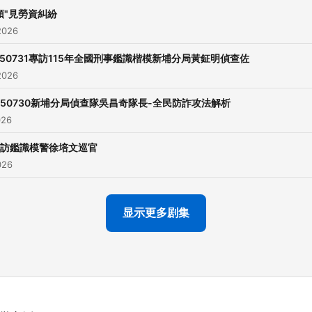
民眾更加了解自己的家鄉，
預"見勞資糾紛
外地的朋友更知道新竹的好
2026
水。
150731專訪115年全國刑事鑑識楷模新埔分局黃鉦明偵查佐
2026
【警民之間】與新竹縣政府
150730新埔分局偵查隊吳昌奇隊長-全民防詐攻法解析
局合作，主持人海倫與來賓
026
解析詐騙花招、毒品危害等
訪鑑識模警徐培文巡官
案例及資訊，讓聽眾朋友們
026
安全，不上當受騙。
显示更多剧集
【空中監理所】:為強化桃竹
區的民眾,對各項監理業務資
認知及對各項簡政便民服務
通法規的了解, 新竹分臺與新
監理所合作，邀請監理業務