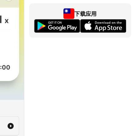
題邀
下载应用
，結
1
x
配主
淺顯
了解
:00
銀花
、耆
作者
、客
十三
由農
了解
，讓