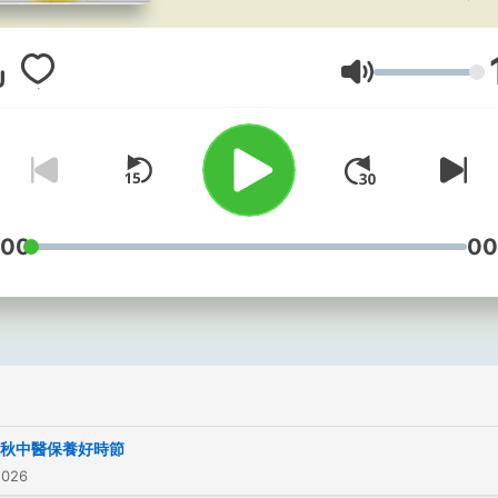
律師公會合作，每週一個主
請律師在線上分享相關案例
音量
合專業知識與自身經驗，搭
持人銀花的精準提問，用最
的方式解答聽眾朋友們最想
的法律問題!
:00
00
【好客萬花筒】跟著主持人
的腳步，每週邀約地方首長
老、客家歌手或客家藝文工
介紹在地人文、美食、農村
家歌曲及地方特色…新竹縣
鄉鎮皆有不同的人文風貌藉
村再生以及家鄉在地文化的
秋中醫保養好時節
2026
與鄉土民情及民俗節慶活動