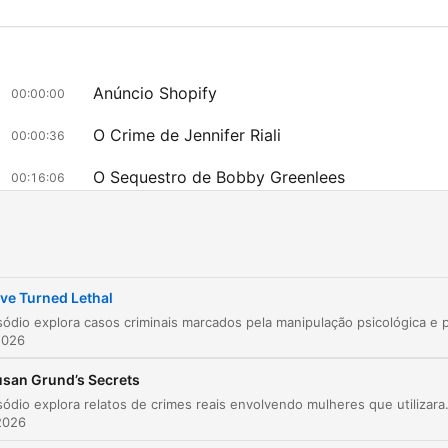
investigator, drawing you i
the same Miami Florida str
where detectives once
Anúncio Shopify
pursued shadows, or the f
00:00:00
shrouded hills of San
O Crime de Jennifer Riali
00:00:36
Francisco where unsolved
O Sequestro de Bobby Greenlees
00:16:06
mysteries continue to vibr
with unanswered question
O Desfecho do Sequestro dos Greenleeses
00:23:21
Our true crime documentar
A Manipulação de Fred Andros e o Assassinat
don't simply recount even
00:31:13
Susan Fassett
they resurrect them, breat
ve Turned Lethal
點擊章節可直接跳轉至該時間點
life into cold cases through
2026
亮點
meticulous investigation a
san Grund’s Secrets
the kind of forensic scienc
Part of the way that he convinced her was to use the
Este episódio explora relatos de crimes reais envolvendo mulheres que utilizaram manipulação e veneno para obter ganhos financeiros. A 
precision that would make
Bible passages to convince her that it was God's will
2026
even the most seasoned c
that Diane should die and that Jenny should relieve h