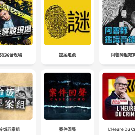
revealed the troubled psy
of individuals like Luigi
A bullet went right through Bobby's brain, splattering
Mangione, we examine ho
blood and brain tissue all over him.
modern society's pressure
00:26:25 · O texto descreve o momento violento e trágico da
morte da criança durante a tentativa de resgate.
cooker environment can
transform ordinary people 
From the very first time Dawn was corrupted by him,
subjects of true crime
我在案發現場
謎案追蹤
阿善師鑑識
she became his to do anything he wanted her to do.
investigation. But what
00:34:39 · O narrador descreve como a relação de corrupção
awakens the deepest curio
entre Fred e Dawn a deixou vulnerável ao controle dele.
isn't just the crime itself—i
the contradiction that lives
within us all. Why do we fi
ourselves drawn to these
stories of murder and
homicide? What is it about
冷饭罪案组
案件回聲
L'Heure Du C
best true crime podcast