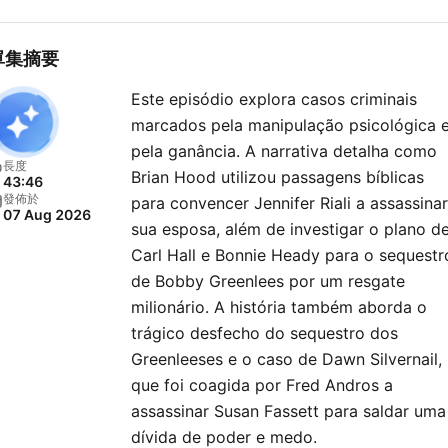
darkest deeds, True Crime
Documentary awakens a pr
單集摘要
fascination that echoes
Este episódio explora casos criminais
through every corner of h
marcados pela manipulação psicológica 
consciousness. This isn't j
pela ganância. A narrativa detalha como
another true crime podca
長度
Brian Hood utilizou passagens bíblicas
43:46
it's a forensic science
發佈於
para convencer Jennifer Riali a assassinar
07 Aug 2026
expedition into the labyrint
sua esposa, além de investigar o plano d
serial killers, unsolved
Carl Hall e Bonnie Heady para o sequestr
mysteries, and the hauntin
de Bobby Greenlees por um resgate
milionário. A história também aborda o
crime scenes that transfo
trágico desfecho do sequestro dos
ordinary communities into
Greenleeses e o caso de Dawn Silvernail,
epicenters of horror. Each
que foi coagida por Fred Andros a
episode dissolves the barr
assassinar Susan Fassett para saldar uma
between listener and
dívida de poder e medo.