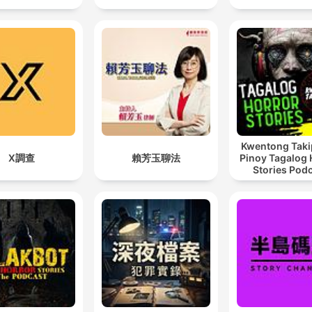
narratives that make our
hearts race while our mind
recoil? True Crime
Documentary reveals thes
internal contradictions,
exploring how our fascinat
with horror serves as both
Kwentong Taki
X調查
賴芳玉聊法
Pinoy Tagalog 
entertainment and a form 
Stories Pod
social justice—a way to ho
victims while understandin
the systems that failed th
Our investigation methodo
flows like the best true cr
documentaries, weaving
together multiple perspect