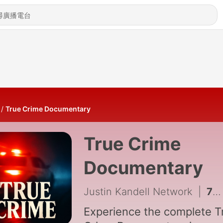
True Crime Documentary
True Crime
Documentary
Justin Kandell Network
|
771 - Love Turned Lethal
Experience the complete T