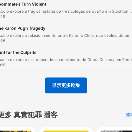
oommate’s Turn Violent
of her suffering.
scene investigator pause i
Este episódio explora a trágica história de três colegas de quarto em Stockton, Califórnia, e o brutal assassinato de Jeff Wheatley. A narrativa detalha desde as tensões crescentes na residênc
00:07:54 · O narrador explica como Brian Hood utilizou
recognition. The criminal 
026
passagens bíblicas para manipular Jennifer a cometer o
we explore aren't distant
assassinato.
he Karon Pugh Tragedy
monsters from tabloid
headlines. They're comple
026
Persuasão pode ser uma arma de murder. Coercive
psychological landscapes
persuasão.
nt for the Culprits
where mental health inters
Este episódio explora o misterioso desaparecimento de 
00:15:18 · O narrador conclui que a manipulação psicológica 
026
with violence, where the c
persuasão coercitiva foram as ferramentas usadas para levar
crime.
of abuse creates ripple eff
that echo through generati
显示更多剧集
Robert Greenlees and his wife were willing to give
From the corporate
$600,000, the equivalent of $10 million a day's mone
boardrooms where figures 
to this kidnapper, whoever he was, and they would g
Brian Thompson navigated
along with everything.
更多 真實犯罪 播客
查
high-stakes decisions, to 
00:24:13 · O narrador explica o desespero dos pais para garan
social media manifestos th
a liberdade do filho durante o sequestro.