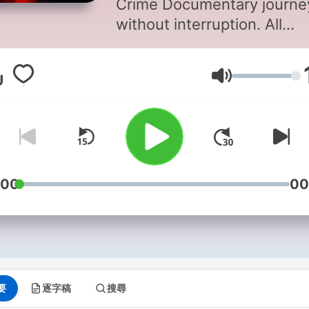
Crime Documentary journe
without interruption. All
advertisements are
strategically placed only at
音量
beginning of each episode,
ensuring you can immerse
yourself fully in every
investigation, every revelat
and every emotional mome
without advertising cuts
:00
00
disrupting the flow of our t
crime storytelling. We prior
your uninterrupted listenin
experience above all else. 
the shadows where crimina
要
逐字稿
搜尋
minds orchestrate their