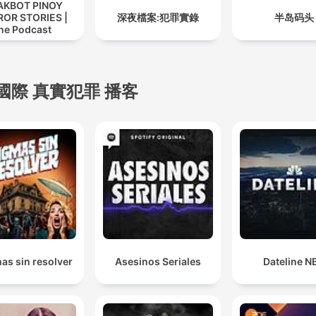
AKBOT PINOY
the detectives who walked
OR STORIES |
深夜檔案:犯罪實錄
半岛码头
crime scenes, the forensic
he Podcast
science experts who deco
the evidence, the mental
國際 真實犯罪 播客
health professionals who
attempt to understand crim
minds, and the communiti
forever changed by these 
of violence. We don't just te
you what happened—we 
you how it continues to
resonate through time, ho
each unsolved mystery
as sin resolver
Asesinos Seriales
Dateline N
becomes a mirror reflectin
our collective anxiety abou