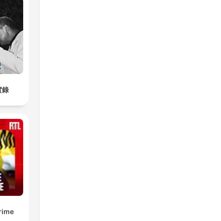
che
w
into
實錄
sity
t's
nd
 the
rime