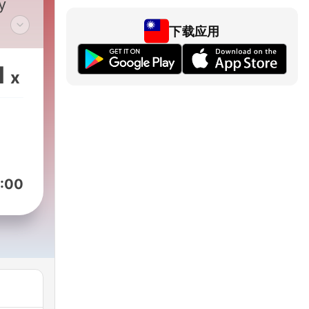
y
下载应用
 the
1
x
ion,
nt
:00
rue
itize
g
In
l