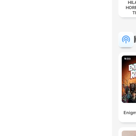
HIL
HORR
T
Enigm