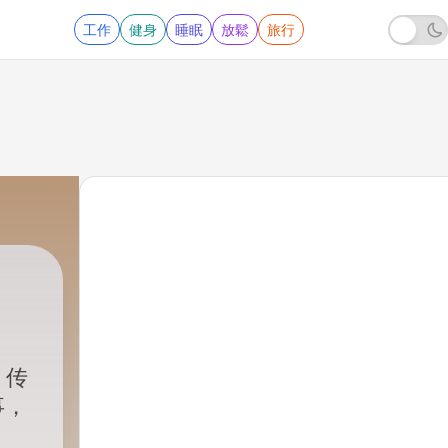
工作
健身
睡眠
放鬆
旅行
、传
事，