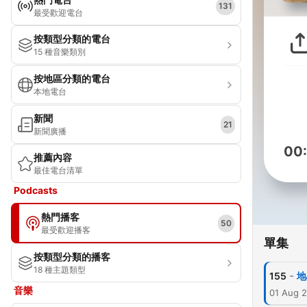
131
最受歡迎電台
按類型分類的電台
15 種音樂類別
按地區分類的電台
本地電台
新聞
21
新聞廣播
00
推薦內容
最佳電台清單
Podcasts
熱門播客
50
最受歡迎播客
單集
按類型分類的播客
18 種主題類型
-
155
地
音樂
01 Aug 