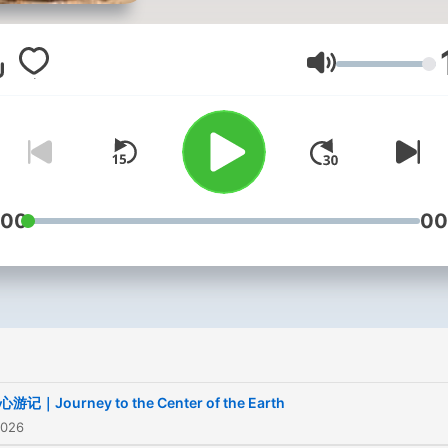
音量
:00
00
心游记｜Journey to the Center of the Earth
2026