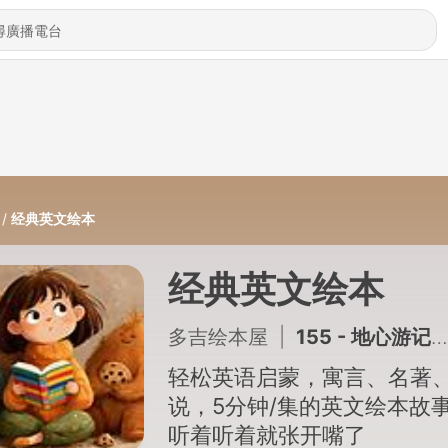
经典英文绘本
经典英文绘本
多吉绘本屋
|
155 - 地心游记｜Journey to the Center of the Earth
轻松英语启蒙，寓言、名著
说，5分钟/集的英文绘本故
听着听着就张开嘴了