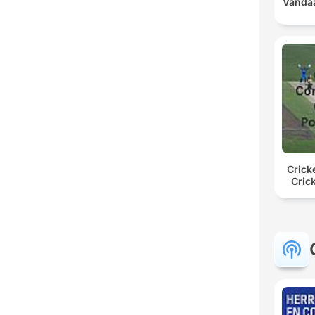
Vandaa
Crick
Cric