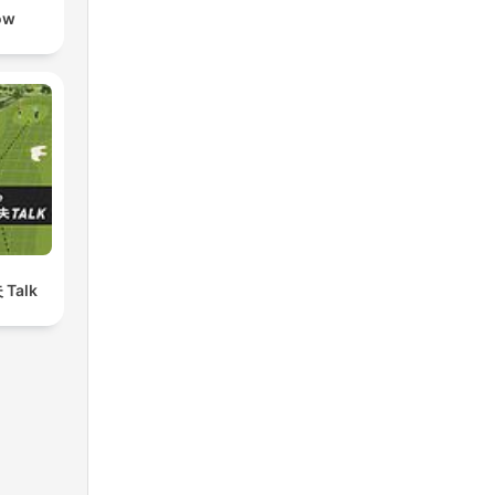
ow
 Talk