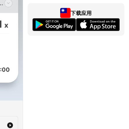
 con
下载应用
s,
1
x
uen
:00