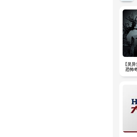
【灵异
恐怖奇