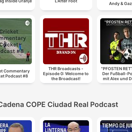
g Inside Oranje
L'After Foot
Andy & Ga
THR Broadcasts -
"PFOSTEN RETT
et Commentary
Episode 0: Welcome to
Der Fußball-P
ket Podcast #8
the Broadcast!
mit Alex und 
Cadena COPE Ciudad Real Podcast