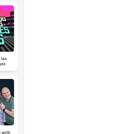
 las
gas
 with