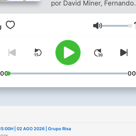
por David Miner, Fernando
Echeverría y Óscar Blanco
dosis de humor, imitacione
音量
entrevistas divertidas y b
rollo. Los domingos, en
directo, de 1h a 5h.
:00
00
15:00H | 02 AGO 2026 | Grupo Risa