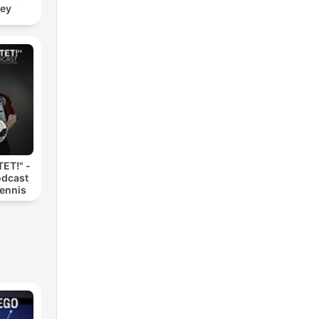
zey
ET!" -
odcast
Dennis