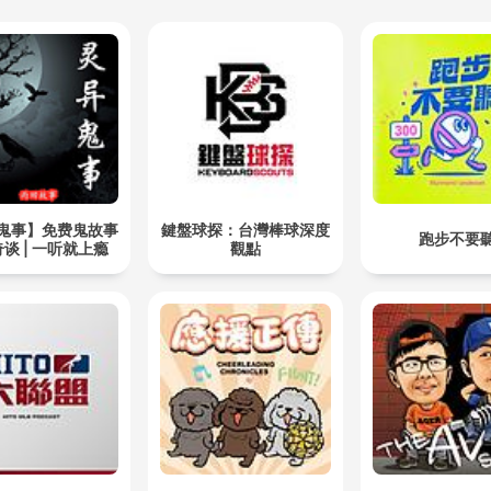
鬼事】免费鬼故事
鍵盤球探：台灣棒球深度
跑步不要
谈 | 一听就上瘾
觀點