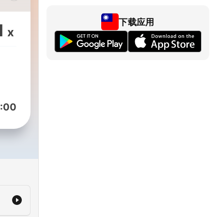
『家
與
下载应用
1
x
不可
傑出
球的
龍以運
、瑜
也主
:00
其實
營無
事
親。
如何
好，
人生