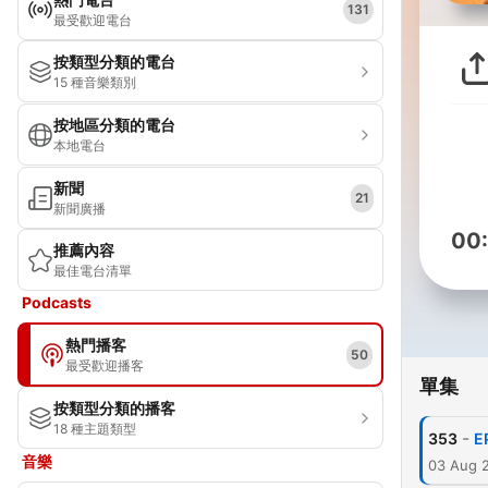
131
最受歡迎電台
按類型分類的電台
15 種音樂類別
按地區分類的電台
本地電台
新聞
21
新聞廣播
00
推薦內容
最佳電台清單
Podcasts
熱門播客
50
最受歡迎播客
單集
按類型分類的播客
18 種主題類型
-
353
E
音樂
03 Aug 