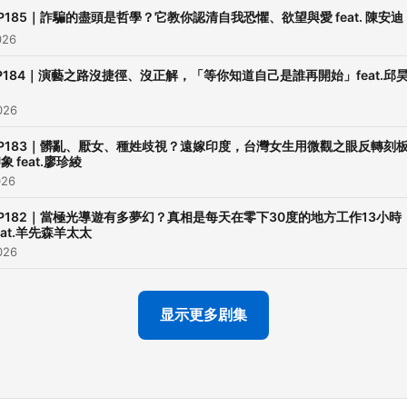
賽道」將邀請創業家、領域
P185｜詐騙的盡頭是哲學？它教你認清自我恐懼、欲望與愛 feat. 陳安迪
人，一起聊創業及領域專長
026
及他們在拋擲人生的「五顆
P184｜演藝之路沒捷徑、沒正解，「等你知道自己是誰再開始」feat.邱
有什麼心得！ . 節目監製｜ 
文化 K.A.T.E
026
Publishing/Intergrate
EP183｜髒亂、厭女、種姓歧視？遠嫁印度，台灣女生用微觀之眼反轉刻
Marketing ✉️ 通告、宣傳、專訪
象 feat.廖珍綾
026
合作等事宜 ➠
katedog@ms35.hinet.net 
P182｜當極光導遊有多夢幻？真相是每天在零下30度的地方工作13小時
eat.羊先森羊太太
告合作邀約 ➠
026
katedog@ms35.hinet.net 
目製作人Yifang ➠
显示更多剧集
yifang@allaroundyou.com.t
- Hosting provided by
SoundOn