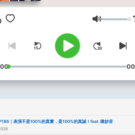
手必須輪流拋擲『工作』、
庭』、『健康』、『朋友』
『精神生活』五顆球，並且
音量
以讓任何一顆球落地。」而
的人，都是怎麼拋擲這五顆
呢？ . 主持人 Jason 賴俊
動鮮為人知，從滑雪、三鐵
珈，到自由潛水樣樣精通，
:00
00
持過三立愛玩客旅遊節目，
真正本業是一位創業家，經
塵設備買賣以及太陽能相關
業，最近也即將成為一位父
在這個身份轉換的節骨眼，
讓人生的每一顆球都能拋的
P186｜表演不是100%的真實，是100%的真誠！feat. 陳妙音
顯得更為重要！ . 「傑森的
2026