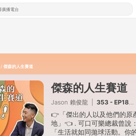
傑森的人生賽道
傑森的人生賽道
Jason 賴俊龍
|
353 - EP186｜表演不是100%的真實，是100%的真誠！feat. 陳妙音
👉「傑出的人以及他們的原
地」👈 . 可口可樂總裁曾說：
「生活就如同拋球活動。你