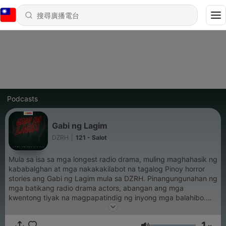
Podcasts
Gabi ng Lagim
DZRH
|
121 - Salot
Mula sa isa sa mga longest radio drama, muling maghahasik ng
kababalghan at mga nakakakilabot na tagalog Pinoy horror
stories ang Gabi ng Lagim mula sa DZRH. Pinangungunahan ng
mga batikang radio drama actors, abangan ang mga
kwentong tiyak na magpapatindig ng inyong mga balahibo.
Abangan ang mga bagong episodes tuwing Lunes, 6:00 p.m.
(GMT +8). ------------- Podcast survey:
1