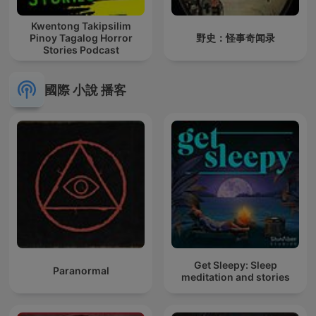
Kwentong Takipsilim
Pinoy Tagalog Horror
野史：怪事奇闻录
Stories Podcast
國際 小說 播客
Get Sleepy: Sleep
Paranormal
meditation and stories