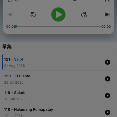
x
https://forms.office.com/r/nbvpgsESjk
音量
00:00
00:00
單集
-
121
Salot
01 Aug 2026
-
120
El Diablo
28 Jul 2026
-
119
Sukob
20 Jan 2026
-
116
Halamang Pumapatay
17 Jul 2026