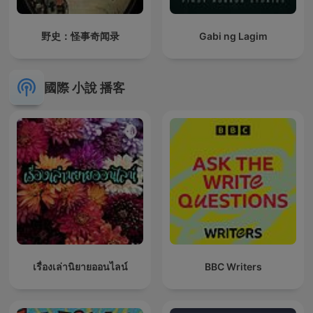
野史：怪事奇闻录
Gabi ng Lagim
國際 小說 播客
เรื่องเล่านิยายออนไลน์
BBC Writers