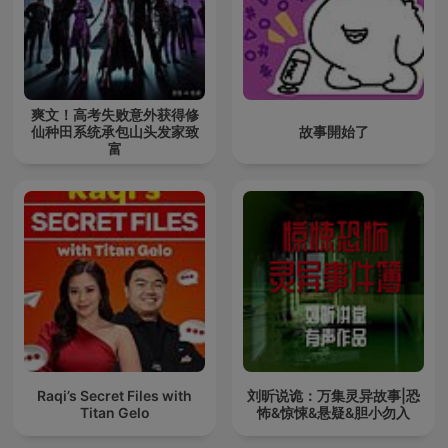
爽文！高考失败意外获得修
仙种田系统承包山头发家致
故事開始了
富
Raqi’s Secret Files with
刘昕说诡：万集灵异故事|恐
Titan Gelo
怖&惊悚&悬疑&胆小勿入