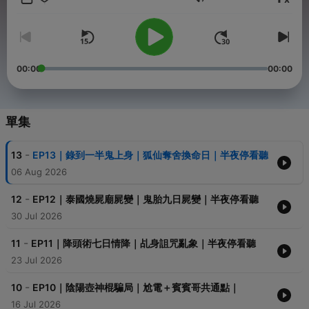
音量
00:00
00:00
單集
-
13
EP13｜錄到一半鬼上身｜狐仙奪舍換命日｜半夜停看聽
06 Aug 2026
-
12
EP12｜泰國燒屍廟屍變｜鬼胎九日屍變｜半夜停看聽
30 Jul 2026
-
11
EP11｜降頭術七日情降｜乩身詛咒亂象｜半夜停看聽
23 Jul 2026
-
10
EP10｜陰陽壺神棍騙局｜尬電＋賓賓哥共通點｜
16 Jul 2026