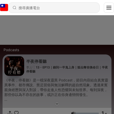
Podcasts
半夜停看聽
李JJ
|
13 - EP13｜錄到一半鬼上身｜狐仙奪舍換命日｜半夜
停看聽
《半夜，停看聽》是一檔深夜靈異 Podcast，節目內容結合真實靈
異事件、都市傳說、禁忌習俗與無法解釋的超自然現象。透過來賓
親身經歷與深入對談，帶你走進人性恐懼與未知世界。每到深夜，
那些你以為不存在的故事，或許正在你身邊悄悄發生。
Powered by
Firstory Hosting
1
x