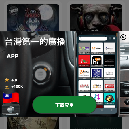
Kwentong Takipsilim
Kwentong Bayan: Pinoy
Pinoy Tagalog Horror
Horror Podcast
Stories Podcast
下载应用