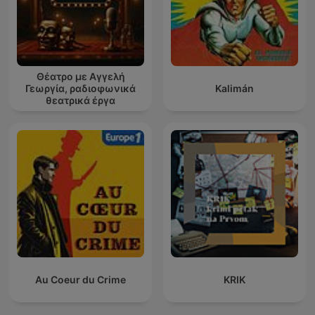
Θέατρο με Αγγελή
Γεωργία, ραδιοφωνικά
Kalimán
θεατρικά έργα
Au Coeur du Crime
KRIK