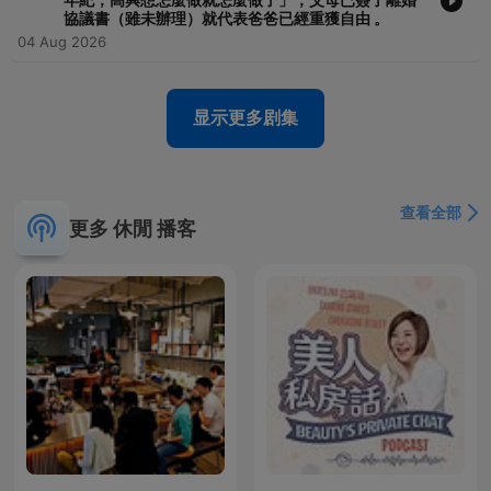
運勢掌握在自己手中。 ⚠️ 4. 也有另一種聲音 由於 Summer 老師風
協議書（雖未辦理）就代表爸爸已經重獲自由 。
格強烈且直白： 「太過直接」：部分習慣聽溫暖、含蓄建議的聽
04 Aug 2026
眾，有時會覺得老師的斷言太過果斷或辛辣。 「神奇到令人懷
疑」：因為完全不靠八字，也有部分網友認為這更像是「心理冷讀
法」或高超的觀察力。 ❤️主持人風格介紹 🔮 什麼是「聽音占
显示更多剧集
卜」？ 這是 Summer 老師最標誌性的占卜方式，核心概念是
**「不用任何資料，就能占卜未來」**。 不需生辰八字：她不需要
聽眾提供出生年月日或姓名。 聽音識人：當聽眾 Call-in 進電台，
Summer 老師透過聽對方的聲音（語氣、頻率、能量），就能感受
到對方當下的情緒壓力、身體狀況，甚至是目前面臨的運勢關卡。
查看全部
更多 休閒 播客
結合梅花易數/易經：在聽聲音的同時，她會一邊根據當下的靈動或
訊息進行易經占卜，給出具體的行為建議。 三個月一轉運：她強調
占卜是為了「造運」而非「定命」，認為運勢每三個月就會翻轉一
次，重點在於聽眾是否願意改變心態。 🌟 為什麼她在 2026 年依然
維持高人氣？ 直球對決與幽默感：處女座的 Summer 老師風格犀
利、幽默且溫暖，常能直接說中聽眾「沒說出口的委屈」。 共感度
極高：她曾分享過許多神準案例（例如聽出聽眾身體某處不適，或
家中的特定氣味），這種「隔空感應」的能力讓許多聽眾成為鐵
粉。 -- Hosting provided by
SoundOn