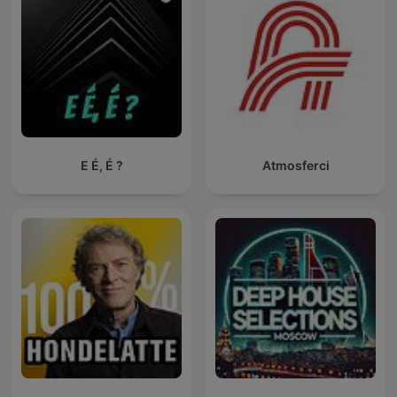
E É, É ?
Atmosferci