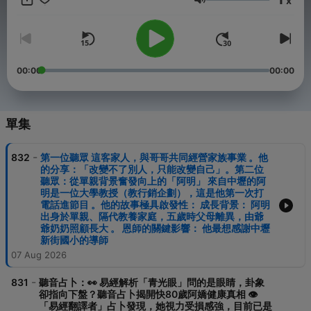
x
你願意打開心門，透過你的聲音，我就能感受到你此刻的努力與運
音量
勢。 🌿 八字是天生的，但「運」是可以自己創造的。 我所做的，
就是陪你看見內心清淨的本性，幫助你重新連結自我，找到屬於你
的方向。 💖 希望當你聽到我的聲音時，也能感受到一份安心與力
量。 👉 我的臉書粉絲頁： https://reurl.cc/0vmqpb 關於 DJ
Summer（夏天老師） 的風格與評價，她是台灣廣播界與命理圈中
00:00
00:00
極具個性的異類。 結合聽眾回饋與自媒體評論，可以將她的風格歸
納為**「通靈系的心理諮商師」**。 以下是針對她「風格」與「評
價」的深度拆解： 🎙️ 核心風格：犀利、直觀、不囉唆 Summer 老師
最鮮明的標籤是**「聽音辨位」**，她的占卜風格具有以下三個特
單集
點： 「直球對決」的斷言式風格： 她不喜歡模稜兩可的說詞。當聽
眾 Call-in 進去，她常在幾秒鐘內就說出：「你現在心臟很悶」、
-
832
第一位聽眾 這客家人，與哥哥共同經營家族事業 。他
「你剛跟另一半吵完架對吧？」這種**「快、狠、準」**的風格讓
的分享：「改變不了別人，只能改變自己」。第二位
習慣傳統命理（查八字、看盤）的聽眾感到震撼。 「易經」為底、
聽眾：從單親背景奮發向上的「阿明」 來自中壢的阿
心理為用： 雖然她精通易經，但她講話非常「接地氣」。她會用現
明是一位大學教授（教行銷企劃），這是他第一次打
代白話文解釋卦象，甚至會像大姊姊一樣開導聽眾，將命理轉化為
電話進節目 。他的故事極具啟發性： 成長背景： 阿明
**「生活指導建議」**。 高壓下的溫柔： 聽眾評價她雖然講話犀
出身於單親、隔代教養家庭，五歲時父母離異，由爺
利、有時甚至帶點「處女座的嚴厲」，但出發點都是為了讓聽眾從
爺奶奶照顧長大 。 恩師的關鍵影響： 他最想感謝中壢
糾結的情緒中「醒過來」，具有一種強大的情感支持力。 👉解讀易
新街國小的導師
經占卜 我用口語方式說出來 同時 ☯️我也是一位『聆聽者』 『傾聽
07 Aug 2026
你內心的委屈跟困惑』 依據卦象，客觀地針對問題提供建議， 不需
要任何費用 🍀所以，我需要有一個非常冷靜的頭腦來幫你分析事情
-
831
聽音占卜：👀 易經解析「青光眼」問的是眼睛，卦象
狀況+該如何做+可能狀況 👉-一邊聽著你說話 👉-一邊看著易經占
卻指向下盤？聽音占卜揭開快80歲阿嬌健康真相 👁️
卜卦- 👉一邊看著廣播電腦時間算進廣告時間 🌺我只希望你可以打
「易經翻譯者」占卜發現，她視力受損感強，目前已是