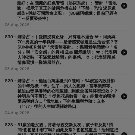
開心門 ～ 說出心裡的話 🌺最後這件事情的決定權+結果～在你身上
最好：⚠️ 隱藏的紅色警報（泌尿系統）： 變卦 「雷地
豫」 揭示了真正的健康危機在於「下盤」恐怕 泌尿道
節目聽音占卜內容不定期放到-PODCAST-連結如下
感染+與結石問題會出現！（80歲阿嬌說：目前已經有
https://reurl.cc/Rq2V6x 大家會問：為什麼只憑聽你的聲音？？我
了～反覆發炎中）
可以知道你想問的事情？ ♥答案是：易經占卜😁 『聲音占卜』告
06 Aug 2026
訴大家 🤔 不用任何資料►就可以占卜的卜卦 在廣播上的每一通電
話 ►來自不同地區的聽眾打進來 ► 每一通電話都不知道對方要問
-
830
聽音占卜｜愛情沒有正緣，只有適不適合 💔：阿嬌與
什麼事情？ 🌟 1. 網路評價：接近滿分的療癒力 在 Apple Podcast
70+男友的十年羈絆——是情感安頓還是生活習慣？🎐
與 SoundOn 等平台上，她的節目《傾聽夏天》擁有 4.9 顆星 的極
SUMMER 解析「天雷無妄卦」：揭開老年戀情中「名
高評分。 「真的很玄、很準」：這是聽眾最常給出的第一句評價。
分」與「安全感」的真相 🔮⚖️ 圖示說明： 💔：代表兩
網友分享，Summer 老師能僅憑聲音頻率，就聽出聽眾目前的財運
人吵架時「不滿意就離開」的傷感。 🎐：代表這段感
不佳（例如剛被扣薪水）、婚姻危機或身體某處不舒服。 「過關了
情像習慣一樣隨風並存。
我的挑剔」：有資深聽眾留言，自認是非常挑剔、不輕易相信占卜
05 Aug 2026
的人，但聽了 Summer 的節目後被她「識人」的能力折服，成為死
忠鐵粉。 🎙️ 2. 聽眾眼中的老師：直球對決與同理心 「幽默但犀
-
829
聽音占卜：他從百萬案量到0 進帳：64歲室內設計師
利」：處女座的 Summer 老師在節目中常展現「直球對決」的風
的中年危機「卡」住了--男人的壓抑：當事業歸零、
格。她不會講虛無縹緲的術語，而是直接點出聽眾「沒說出口的委
被迫由妻供養時的心理重建…到處全省拜拜都沒效？？
屈」。 「聽診器般的耳朵」：聽眾認為她就像拿著聽診器在聽靈魂
神明為何不幫忙 ？從梅花易數看「金」能量者的職場
的跳動。她不只是卜卦，更多時候是在做心理疏導。 跨年齡層的吸
困局與解方…「雷地豫」下的生機與危險：立冬
引力：從 18 歲的大學生到 85 歲的阿公阿嬤都是她的 Call-in 聽
（11/7）後的人生轉運關鍵路口
眾，這在現代廣播界非常罕見。 🔮 3. 核心魅力：易經與現代生活
04 Aug 2026
的翻譯 網友對她的占卜方式有幾點高度評價： 不用八字更有隱私：
對網路時代的聽眾來說，不需要提供個資就能占卜，讓人感到安全
-
828
81歲的老父親，背著母親交新女友，孩子都反對! 請
且放鬆。 「命盤三個月轉一次」：她強調「人是活著創造運，不是
問:爸爸是中邪了嗎? 如此反常? 爸爸態度是「活到這把
活著符合運」，這種積極的命理觀點深受年輕聽眾喜愛，讓人覺得
年紀，高興想怎麼做就怎麼做了」，父母已簽了離婚