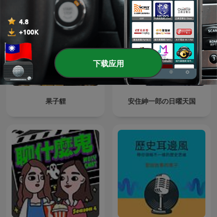
下载应用
果子貍
安住紳一郎の日曜天国