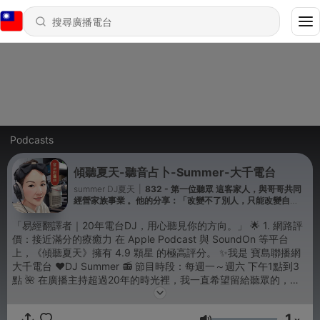
Podcasts
傾聽夏天-聽音占卜-Summer-大千電台
summer DJ夏天
|
832 - 第一位聽眾 這客家人，與哥哥共同
經營家族事業 。他的分享：「改變不了別人，只能改變自
己」。第二位聽眾：從單親背景奮發向上的「阿明」 來自中壢
的阿明是一位大學教授（教行銷企劃），這是他第一次打電話
「易經翻譯者｜20年電台DJ，用心聽見你的方向。」 🌟 1. 網路評
進節目 。他的故事極具啟發性： 成長背景： 阿明出身於單
價：接近滿分的療癒力 在 Apple Podcast 與 SoundOn 等平台
親、隔代教養家庭，五歲時父母離異，由爺爺奶奶照顧長大 。
上，《傾聽夏天》擁有 4.9 顆星 的極高評分。 ✨我是 寶島聯播網
恩師的關鍵影響： 他最想感謝中壢新街國小的導師
大千電台 ❤️DJ Summer 📻 節目時段：每週一～週六 下午1點到3
點 🌺 在廣播主持超過20年的時光裡，我一直希望留給聽眾的，不
只是溫柔動人的聲音，更是一份「利他」的陪伴與指引。 ☯️ 我是
易經接地氣的 翻譯者。 我不需要出生年月日，也不看八字——只要
1