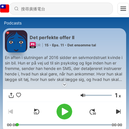
Podcasts
Det perfekte offer II
DR
|
15 - Eps. 11 - Det ensomme tal
En aften i slutningen af 2016 sidder en selvmordstruet kvinde i
sin bil. Hun er på vej ud til sin psykolog og lige inden hun er
fremme, sender han hende en SMS, der detaljereret instruerer
hende i, hvad hun skal gøre, når hun ankommer. Hvor hun skal
lægge sit tøj, hvor hun selv skal lægge sig, og hvad hun skal
gøre. Psykologen har fortalt kvinden, at det er en del af en
behandling, som skal hjælpe hende med at håndtere de
1
x
problemer hun har. Problemer der stammer fra flere seksuelle
音量
overgreb i hendes fortid. Og kvinden tror på psykologen - en
mand som hun igennem flere år har betroet sig til og fortalt
sine dybeste hemmeligheder. Knap to år senere - i efteråret
2018 - får en journalist fra P1 Dokumentar et tip om sagen. Et
tip der skal føre til nye opsigtsvækkende oplysninger om
00:00
00:00
psykologen og de myndigheder, der har haft ansvaret for at