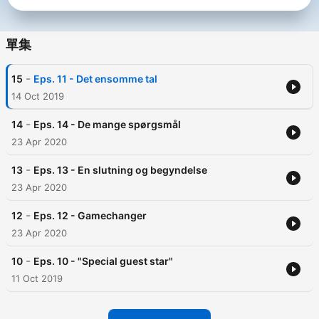
føre tilsyn med ham. Tilrettelæggelse, optagelse og
manuskript: Emil Eusebius Olhoff-Jakobsen. Klip, montage og
oplæsning af tekster: Signe Mansdotter. Redaktør: Jesper
單集
Hyhne. Redaktion: Maria Neergaard Lorentsen. Første sæson
af Det Perfekte Offer blev sendt i oktober 2017 og
-
15
Eps. 11 - Det ensomme tal
kulegravede en sag om en nattevagt, der begik seksuelle
overgreb på indlagte patienter på psykiatriske hospitaler. Har
14 Oct 2019
du en historie, vi bør undersøge nærmere? Kontakt os via
dr.dk/tipos eller skriv til drundersoeger@proton.me
-
14
Eps. 14 - De mange spørgsmål
23 Apr 2020
-
13
Eps. 13 - En slutning og begyndelse
23 Apr 2020
-
12
Eps. 12 - Gamechanger
23 Apr 2020
-
10
Eps. 10 - "Special guest star"
11 Oct 2019