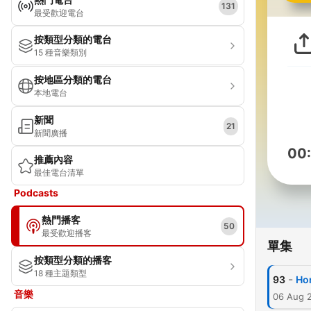
131
最受歡迎電台
按類型分類的電台
15 種音樂類別
按地區分類的電台
本地電台
新聞
21
新聞廣播
00
推薦內容
最佳電台清單
Podcasts
熱門播客
50
最受歡迎播客
單集
按類型分類的播客
18 種主題類型
-
93
Hom
音樂
06 Aug 