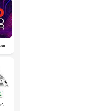
our
r’s