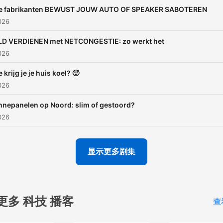
e fabrikanten BEWUST JOUW AUTO OF SPEAKER SABOTEREN
026
D VERDIENEN met NETCONGESTIE: zo werkt het
026
 krijg je je huis koel? 🥵
026
nepanelen op Noord: slim of gestoord?
026
显示更多剧集
更多 科技 播客
查