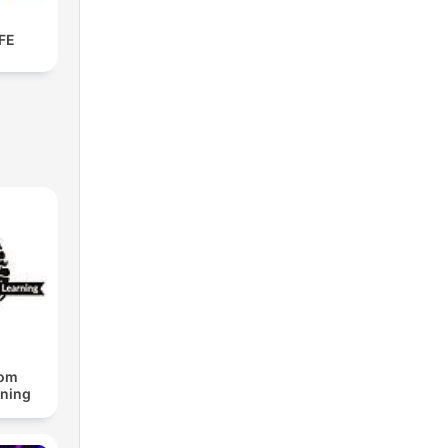
FE
rom
rning