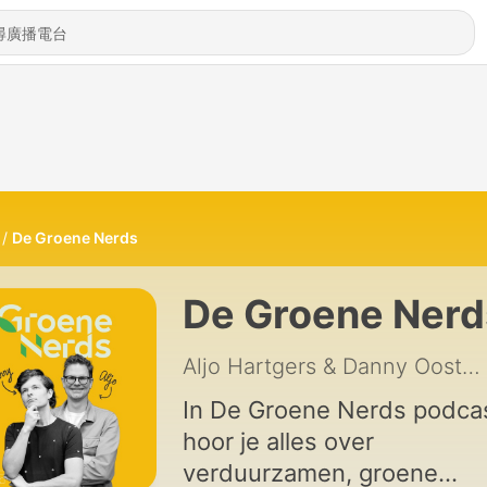
De Groene Nerds
De Groene Nerd
Aljo Hartgers & Danny Oosterveer // De Podcasters
In De Groene Nerds podca
hoor je alles over
verduurzamen, groene