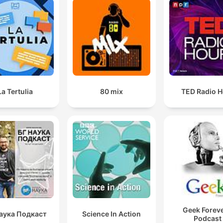
La Tertulia
80 mix
TED Radio H
Geek Foreve
аука Подкаст
Science In Action
Podcast