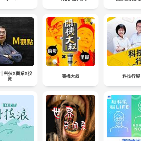
 | 科技X商業X投
關機大叔
科技行腳
資