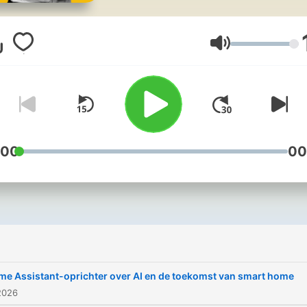
technologie en slimme
oplossingen voor thuis. De
Groene Nerds is een podc
音量
van Aljo Hartgers & Danny
Oosterveer.
:00
00
e Assistant-oprichter over AI en de toekomst van smart home
2026