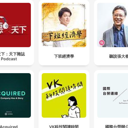
天下：天下雜誌
下班經濟學
聽說張大
Podcast
Acquired
VK科技閱讀時間
國際台勞辦