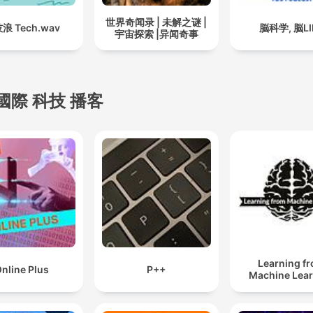
世界奇闻录 | 未解之谜 |
浪 Tech.wav
脳科学, 脳LI
宇宙探索 |异闻奇事
國際 科技 播客
Learning f
nline Plus
P++
Machine Lea