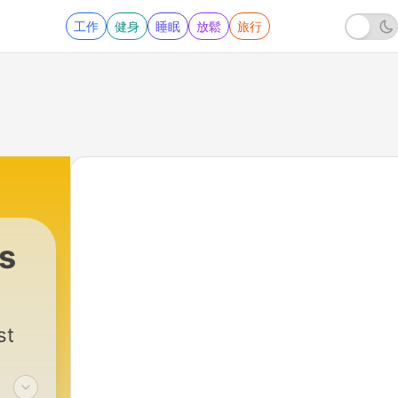
工作
健身
睡眠
放鬆
旅行
s
|
93 - Home Assistant-o
st