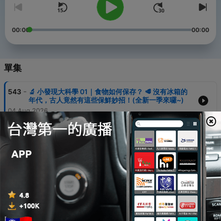
00:00
00:00
單集
-
543
🔬 小發現大科學 01｜食物如何保存？ 🥩 沒有冰箱的
年代，古人竟然有這些保鮮妙招！(全新一季來囉~)
04 Aug 2026
-
542
💙🎧 認識 SDGs｜未來玩家探險隊 26｜貧窮不是命運
(第10季終)
01 Aug 2026
-
541
聽眾點播｜i動物進行式｜經典重播：空中的戰鬥機--
認識遊隼
28 Jul 2026
-
540
🎧🌍 認識 SDGs｜未來玩家探險隊 25｜創意點子，改
變世界