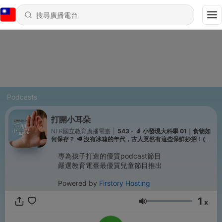
Podcasts
打開小耳朵
NER國立教育廣播電臺
|
543 - 🔬 小發現大科學 01｜食物如
何保存？ 🥩 沒有冰箱的年代，古人竟然有這些保鮮妙招！(全
新一季來囉~)
專為孩子打造的優質podcast節目
嚴選教育電臺最優質兒童節目推出
Powered by
Firstory Hosting
1
x
音量