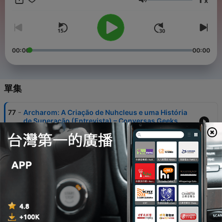
x
feitos no centro da ação em "Áudio Logs Geeks". Aqui, cada
音量
episódio é uma viagem por diferentes mundos, sem hora
marcada, mas sempre imperdível.
00:00
00:00
單集
-
77
Archarom: A Criação de Nuhcleus e uma História
de Superação (Entrevista) – Conversas Geeks
30 Jun 2026
-
76
De "O Velho e a Espada" a "Arcadian Devils"
(Entrevista) – Conversas Geeks
19 Jun 2026
-
75
Osric Chau e o Legado de Supernatural
(Entrevista) – Conversas Geeks
16 Jun 2026