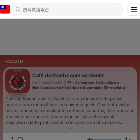
Podcasts
Café da Manhã com os Geeks
Café Mais Geek®
|
77 - Archarom: A Criação de
Nuhcleus e uma História de Superação (Entrevista) –
Conversas Geeks
Café da Manhã com os Geeks é o teu momento de pausa
perfeito para mergulhares no universo geek. Com entrevistas
únicas, conversas envolventes e temas variados, este podcast
traz histórias que destacam o melhor da cultura geek.
Descobre o lado profissional e descontraído dos maiores
eventos em "Conversas Geeks", explora videojogos
independentes no "Indie Corner" e vive registos espontâneos
1