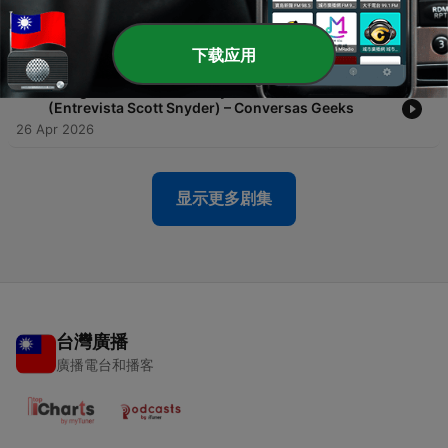
-
74
Alyson Sullivan sobre o Lado Oculto de Power
Rangers e os Fãs (Entrevista) – Conversas Geeks
27 Apr 2026
下载应用
-
73
O Segredo Obscuro de Wytches e do Novo Batman
(Entrevista Scott Snyder) – Conversas Geeks
26 Apr 2026
显示更多剧集
台灣廣播
廣播電台和播客