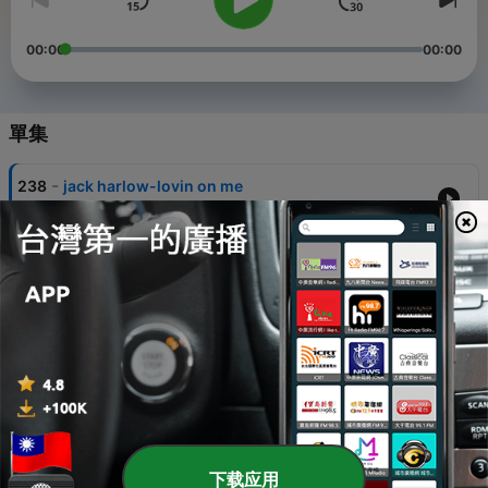
00:00
00:00
單集
-
238
jack harlow-lovin on me
12 Feb 2025
-
237
jaci velasquez-imagine me without you
12 Feb 2025
-
236
interupt&luna lepage-power
12 Feb 2025
-
235
ingrid michaelson-everybody
12 Feb 2025
-
234
imagine dragons-monster
下载应用