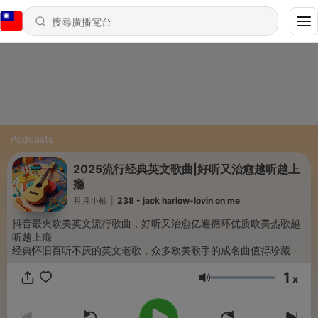
Podcasts
2025流行经典英文歌曲|好听又治愈越听越上
瘾
月月小柚
|
238 - jack harlow-lovin on me
抖音最火欧美英文流行歌曲，好听又治愈亿遍循环优质欧美热歌越
听越上瘾
经典怀旧百听不厌的英文老歌，众多欧美歌手的成名曲值得珍藏
1
x
音量