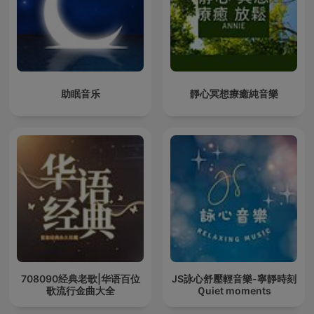
助眠音乐
靜心冥想療癒純音樂
708090经典老歌|华语百位
JS詠心舒壓輕音樂-寧靜時刻
歌流行金曲大全
Ｑuiet moments