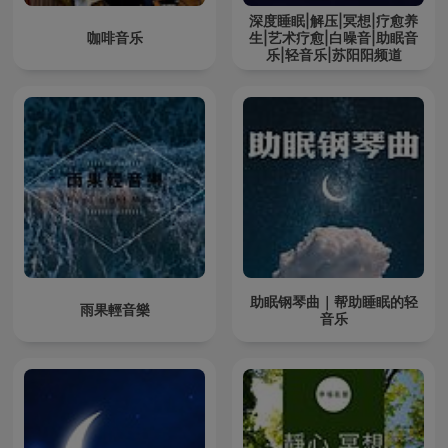
深度睡眠|解压|冥想|疗愈养
咖啡音乐
生|艺术疗愈|白噪音|助眠音
乐|轻音乐|苏阳阳频道
助眠钢琴曲｜帮助睡眠的轻
雨果輕音樂
音乐