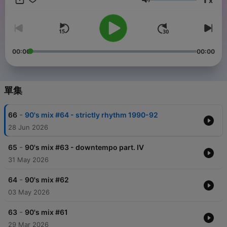
x
music from the 90’s! Subscribe now and get a new DJ mix
音量
every month. DJ Stef vous fait revivre la folie des années 90
avec les meilleurs sons dance, house, techno, eurodance, acid,
new beat et plus encore... Redécouvrez les meilleurs sons 90’s
– mixés et remixés comme à l’époque des clubs et raves. ♻️
90’s mix – recycle la musique des années 90 ! Abonnez-vous
00:00
00:00
pour découvrir un nouveau mix chaque mois.
單集
-
66
90's mix #64 - strictly rhythm 1990-92
28 Jun 2026
-
65
90's mix #63 - downtempo part. IV
31 May 2026
-
64
90's mix #62
03 May 2026
-
63
90's mix #61
29 Mar 2026