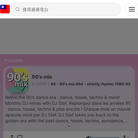
Podcasts
90's mix
DJ STEF
|
66 - 90's mix #64 - strictly rhythm 1990-92
Relive the 90’s dance era : dance, house, techno & more!
Monthly DJ mixes with DJ Stef. Replongez dans les années 90
: dance, house, techno & plus encore ! Chaque mois un nouvel
épisode mixé par DJ Stef. DJ Stef takes you back to the
golden era with the best dance, house, techno, eurodance,
acid, new beat and more... Relive the 90’s club & rave vibes –
remixed and reimagined for today. ♻️ 90’s mix – recycled
1