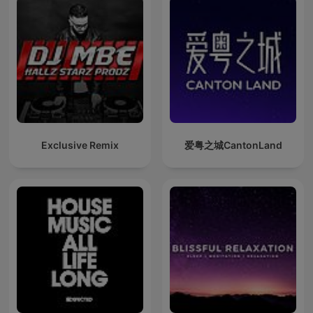
Exclusive Remix
爱粤之城CantonLand