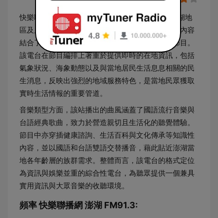
快樂聯播網澎湖分台（FM 91.3）是一家以服務澎湖地
區及周邊海域聽眾為主的綜合性廣播電台。其播音內容
結合了新聞資訊、地方公共事務與多元化的音樂節目。
該電台在節目編排上著重於提供即時的在地資訊，包括
氣象狀況、海象動態以及與當地居民生活息息相關的民
生消息，反映出強烈的地域服務特色，是當地民眾獲取
實時生活情報的重要管道。
音樂類型方面，該站播出的曲風涵蓋了國語流行音樂與
台語經典歌曲，致力於營造親切且生活化的聽覺體驗。
節目中亦穿插健康諮詢、生活百科與文化傳承等知識性
內容，並以國語和台語雙語交替播音，藉此貼近澎湖當
地各年齡層的族群需求。整體而言，該電台的格式定位
為資訊與娛樂並重的綜合性電台，為聽眾提供一個兼具
實用資訊與大眾音樂的收聽環境。
頻率 快樂聯播網 澎湖 FM91.3: