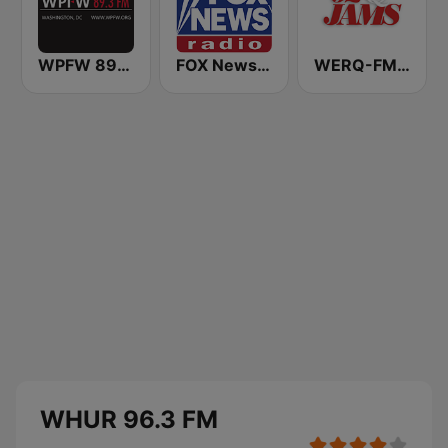
WPFW 89.3 FM
FOX News Radio
WERQ-FM 92Q Jams (US Only)
WHUR 96.3 FM