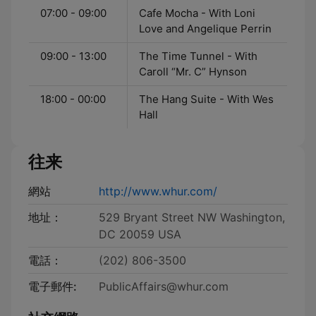
07:00 - 09:00
Cafe Mocha - With Loni
Love and Angelique Perrin
09:00 - 13:00
The Time Tunnel - With
Caroll “Mr. C” Hynson
18:00 - 00:00
The Hang Suite - With Wes
Hall
往来
網站
http://www.whur.com/
地址：
529 Bryant Street NW Washington,
DC 20059 USA
電話：
(202) 806-3500
電子郵件:
PublicAffairs@whur.com