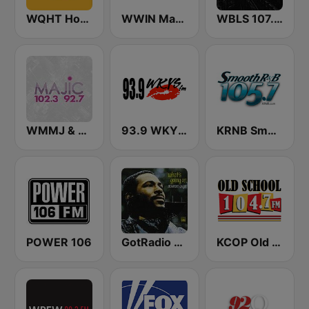
WQHT Hot 97 FM
WWIN Magic 95.9 FM
WBLS 107.5 FM (US Only)
WMMJ & WDCJ Majic (US Only)
93.9 WKYS (US Only)
KRNB Smooth R&B 105.7 FM (US Only)
POWER 106
GotRadio - R&B Classics
KCOP Old School 104.7 FM