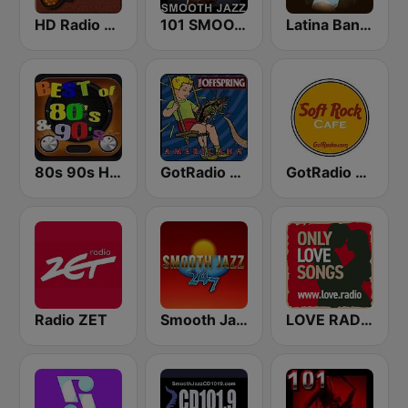
HD Radio - Classic Rock
101 SMOOTH JAZZ
Latina Bandida!
80s 90s Hits Radio
GotRadio - 90's Alternative
GotRadio - Soft Rock Cafe
Radio ZET
Smooth Jazz 247
LOVE RADIO www.LOVE.radio