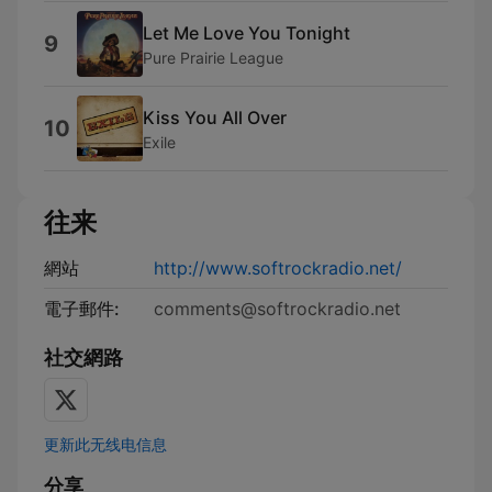
Let Me Love You Tonight
9
Pure Prairie League
Kiss You All Over
10
Exile
往来
網站
http://www.softrockradio.net/
電子郵件:
comments@softrockradio.net
社交網路
更新此无线电信息
分享