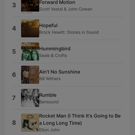
Forward Motion
3
Scott Vestal & John Cowan
Hopeful
4
Brock Hewitt: Stories in Sound
Hummingbird
5
Seals & Crofts
Ain't No Sunshine
6
Bill Withers
Rumble
7
Bensound
Rocket Man (I Think It's Going to Be
8
a Long Long Time)
Elton John