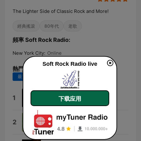
The Lighter Side of Classic Rock and More!
經典搖滾
80年代
老歌
頻率 Soft Rock Radio:
New York City:
Online
Soft Rock Radio live
熱門歌曲
最近 7 天
最近 30 天
Discoveries
1
下载应用
Carl David Harms
Smokey the Bear
2
Gene Autry