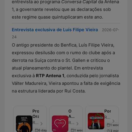
entrevista ao programa
Conversa Capital
da Antena
1, a governante revelou que as declarações sob
este regime quase quintuplicaram este ano.
Entrevista exclusiva de Luís Filipe Vieira
2026-07-
24
O antigo presidente do Benfica, Luís Filipe Vieira,
expressou desilusão com o rumo do clube após a
derrota na Suíça contra o St. Gallen e criticou o
atual planeamento do plantel. Em entrevista
exclusiva à
RTP Antena 1
, conduzida pelo jornalista
Válter Madureira, Vieira apontou a falta de exigência
na estrutura liderada por Rui Costa.
Prova
O
Portugalex
Oral
Amor
RTP Antena 1 - 單集 100
é
RTP Antena 3 - 單集 100
RTP Antena 1 - 單集 100
1 week ago
6 days ago
1 week ago
3 min