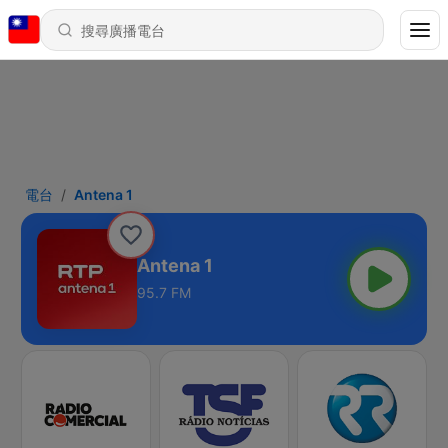
電台
Antena 1
Antena 1
95.7 FM