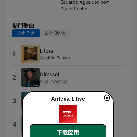
Eduardo Agualusa com
Paulo Rocha
熱門歌曲
最近 7 天
最近 30 天
Litoral
1
Capitão Fausto
Girassol
2
Alceu Valença
Espelho Cristalino (Ao Vivo)
Antena 1 live
3
Alceu Valença
L'amour y'a qu'ça d'vrai ?
4
Emilie Vié
下载应用