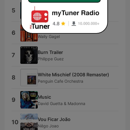
Mondadeiras
5
Luís Trigacheiro
Rooftop
6
Wally Gagel
Burn Trailer
7
Philippe Guez
White Mischief (2008 Remaster)
8
Penguin Cafe Orchestra
Music
9
David Guetta & Madonna
Vou Ficar João
10
Nêgo Joao