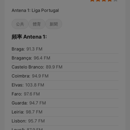
Antena 1: Liga Portugal
公共
體育
新聞
頻率 Antena 1:
Braga:
91.3 FM
Bragança:
96.4 FM
Castelo Branco:
89.9 FM
Coimbra:
94.9 FM
Elvas:
103.8 FM
Faro:
97.6 FM
Guarda:
94.7 FM
Leiria:
98.7 FM
Lisbon:
95.7 FM
Lousã:
87.9 FM