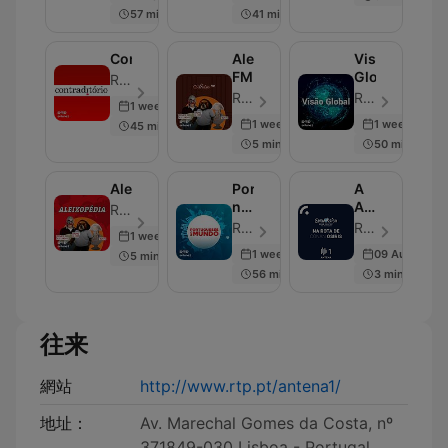
57 min
41 min
Contraditório
Aleixo
Visão
FM
Global
RTP Antena 1 - 單集 100
RTP Antena 3 - 單集 100
RTP Antena 1 - 單集 100
1 week ago
1 week ago
1 week ago
45 min
5 min
50 min
Aleixopédia
Portugueses
A
no
Antena
RTP Antena 3 - 單集 100
Mundo
1
RTP Antena 1 - 單集 100
RTP - Rádio e Televisão de Portugal - Antena1 - 單集 11
1 week ago
na
1 week ago
09 Aug 2019
5 min
Rota
56 min
3 min
de
Osíris
往来
網站
http://www.rtp.pt/antena1/
地址：
Av. Marechal Gomes da Costa, nº
371849-030 Lisboa - Portugal