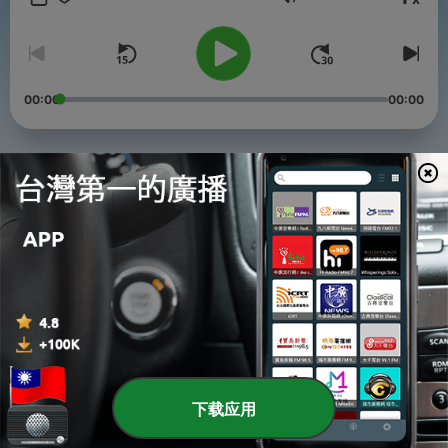
音量
Powered by
Firstory Hosting
00:00
00:00
單集
-
4
EP.3 新聞現場「神聖但無常」：專訪《報導者》記者楊
智強
20 Apr 2022
-
3
EP2. 國際新聞也要女權說教？專訪政大新聞系副教授康
庭瑜
06 Apr 2022
-
2
EP1.災難新聞換功德積分？專訪國際專欄作者黃哲翰
23 Mar 2022
下载应用
-
1
EP0. 歡迎收聽《轉角國際．出鏡報導》