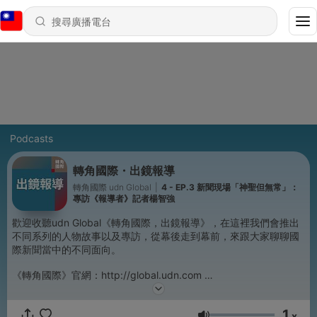
Podcasts
轉角國際・出鏡報導
轉角國際 udn Global
|
4 - EP.3 新聞現場「神聖但無常」：
專訪《報導者》記者楊智強
歡迎收聽udn Global《轉角國際，出鏡報導》，在這裡我們會推出
不同系列的人物故事以及專訪，從幕後走到幕前，來跟大家聊聊國
際新聞當中的不同面向。
《轉角國際》官網：http://global.udn.com
Facebook：https://www.facebook.com/udnglobal
Instagram：https://www.instagram.com/udnglobal
1
x