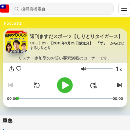
Podcasts
週刊ますだスポーツ【しりとりタイガース】
MBS
|
21 - 【2015年3月25日放送分】 「ず」 からはじ
まるしりとり
リスナー参加型のお笑い要素満載のコーナーです。
1
x
音量
00:00
00:00
單集