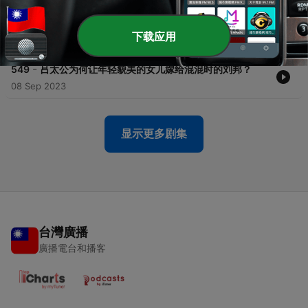
-
550
武则天时期，发生过哪些令人捧腹的趣事？
下载应用
12 Sep 2023
-
549
吕太公为何让年轻貌美的女儿嫁给混混时的刘邦？
08 Sep 2023
显示更多剧集
台灣廣播
廣播電台和播客