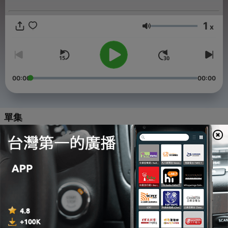
1
x
音量
00:00
00:00
單集
-
553
大家都逃到金国了，南宋到底做错了什么？
21 Oct 2025
-
552
2025年大阅兵，为什么要放飞鸽子？放飞鸽子代表和
平，是从哪开始的？
12 Oct 2025
-
551
周天子有多胆小？居然被日全食吓到迁都
13 Sep 2023