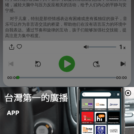
绪，减轻大脑中与压力反应相关的活动，给予人们内心的平静与安
宁感。
对于儿童，特别是那些情感表达有困难或患有孤独症的孩子，音
乐可以作为非言语交流的桥梁，帮助他们在没有语言压力的环境中
自我表达。通过节奏和旋律的互动，孩子们能够加强社交技能，提
高注意力集中程度。
1
x
音量
00:00
00:00
單集
-
283
缘尽
21 Jan 2026