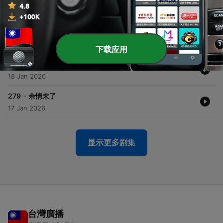
-
282
与你到永久
20 Jan 2026
-
281
渔舟唱晚
19 Jan 2026
下载应用
-
280
鱼儿的忧
18 Jan 2026
-
279
余情未了
17 Jan 2026
显示更多剧集
台灣廣播