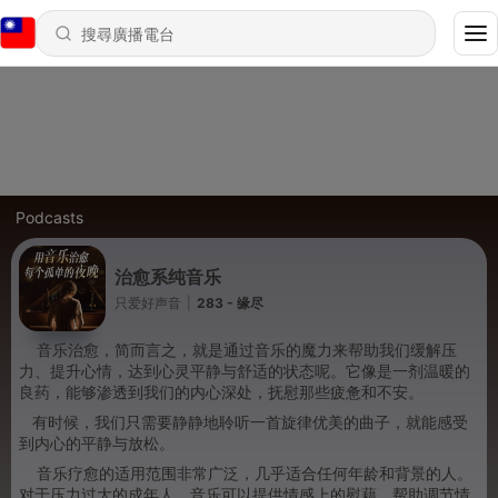
Podcasts
治愈系纯音乐
只爱好声音
|
283 - 缘尽
音乐治愈，简而言之，就是通过音乐的魔力来帮助我们缓解压
力、提升心情，达到心灵平静与舒适的状态呢。它像是一剂温暖的
良药，能够渗透到我们的内心深处，抚慰那些疲惫和不安。
有时候，我们只需要静静地聆听一首旋律优美的曲子，就能感受
到内心的平静与放松。
音乐疗愈的适用范围非常广泛，几乎适合任何年龄和背景的人。
对于压力过大的成年人，音乐可以提供情感上的慰藉，帮助调节情