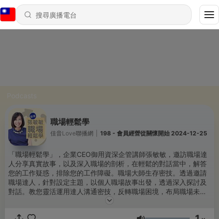
Podcasts
職場輕鬆學
佳音Love聯播網
|
198 - 會員經營從關懷開始 2024-12-25
「職場輕鬆學」，企業CEO御用資深企管講師張敏敏，邀訪職場達
人分享真實故事，以及深入職場的剖析，在輕鬆的對話當中，解答
您的工作疑惑，排除您的工作障礙。職場大師生存密技。透過邀請
職場達人，針對設定主題，以個人職場故事出發，透過深入探討及
對話。教您靈活運用達人溝通密技，反轉職場困境，布局職場未
來。職場不能言，不敢言的，在這裡，一次讓您輕鬆學。本節目固
定在每周五上午8-9點台北FM90.9佳音電台、桃園
1