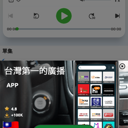
x
FM104.3GoGoRadio播出。 -- Hosting provided by
SoundOn
音量
00:00
00:00
單集
-
198
會員經營從關懷開始 2024-12-25
02 Jan 2025
-
197
放鬆=滑手機?! 2024-12-18
02 Jan 2025
-
196
當你的工作是「逛街」…2024-12-11
02 Jan 2025
-
195
工作輪調教你作到總經理 2024-12-04
09 Dec 2024