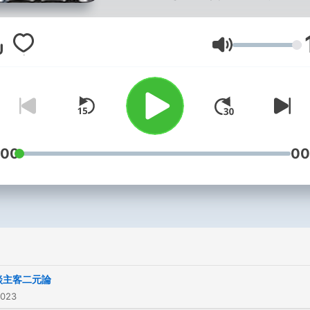
界。
Powered by
Firstory Hosti
音量
:00
00
談主客二元論
2023