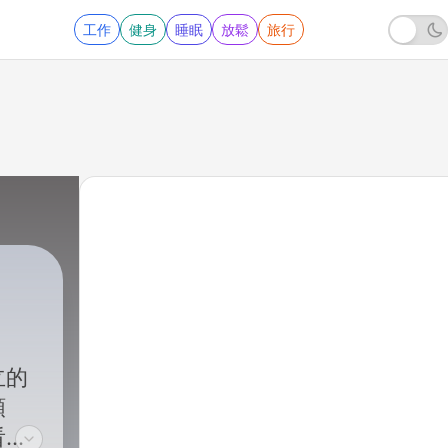
工作
健身
睡眠
放鬆
旅行
立的
類
看世