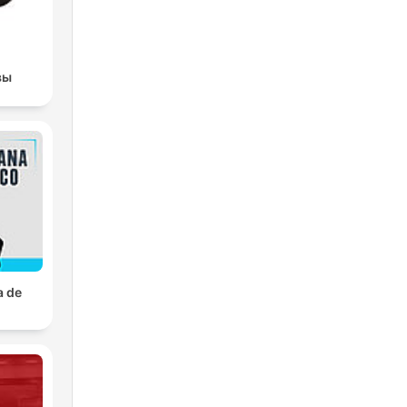
вы
a de