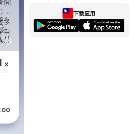
新聞
）
下载应用
深夜
成シ
スを
全自
より
誤り
ニュ
てい
ス、
てい
1
x
など
 こ
勤時
くだ
理を
で
VRnmSAJBiG7
動き
努め
:00