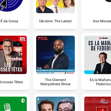
 É da Coisa
Ukraine: The Latest
Эхо Моск
The Clement
Es la Mañan
Grosses Têtes
Manyathela Show
Federico