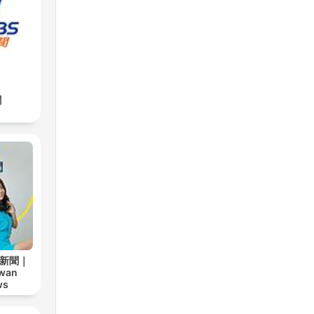
聞
安新聞｜
iwan
ws