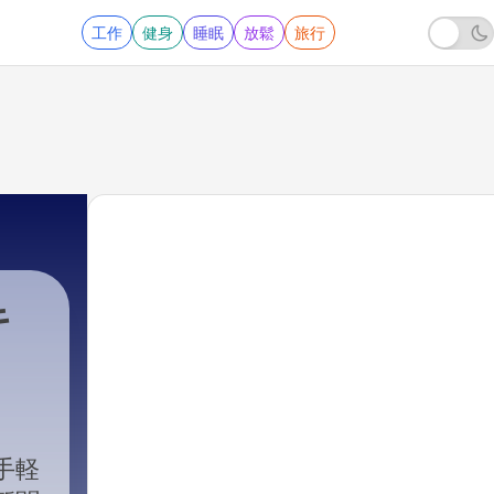
工作
健身
睡眠
放鬆
旅行
キ
手軽