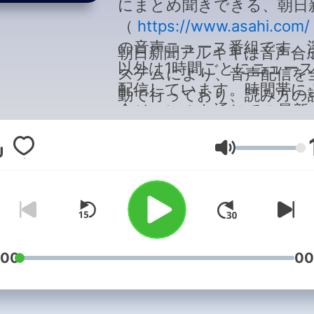
にまとめ聞きできる、朝日
（
https://www.asahi.com/
の音声ニュース番組です。
朝日新聞アルキキは音声合
以外は1時間ごとにニュー
ステムにより、音声配信を
配信しています。時間帯に
動で行っており、読み方の
全ジャンルを通じての最新
や不自然な発音などが残っ
ース、前日のまとめニュー
る可能性があります。聞い
ジャンル別の最新ニュース
音量
ておかしいと感じた点は、
多様な切り口から配信。通
ちらのフォームからご指摘
間や運動の最中、または料
さい（
しながら。忙しい毎日の中
https://forms.gle/wjLb2q
も、耳から手軽に世の中の
）。一層のサービス向上に
をチェックしませんか。
:00
00
ます。