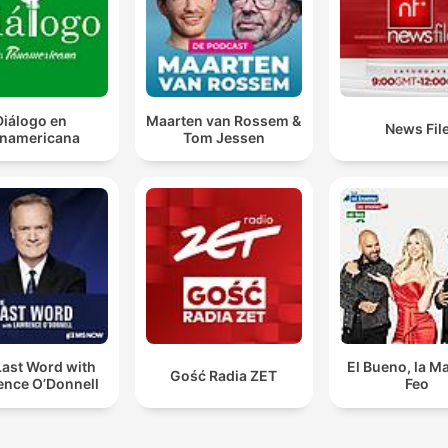
Diálogo en
Maarten van Rossem &
News Fil
namericana
Tom Jessen
Last Word with
El Bueno, la Ma
Gość Radia ZET
ence O’Donnell
Feo