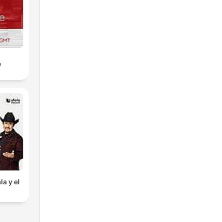
e
la y el