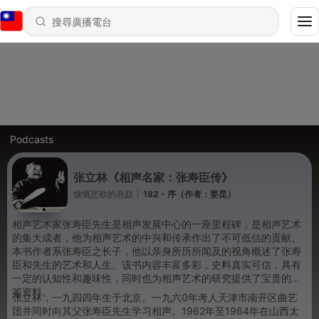
Podcasts
张立林《相声名家：张寿臣传》
慷慨悲歌的燕赵
|
182 - 序（作者：姜昆）
相声艺术家张寿臣先生是相声发展中心的一座里程碑，是相声艺术
的集大成者，他为相声艺术的中兴和传承作出了不可低估的贡献。
本书作者系张寿臣之长子，他以亲身所历所闻及的视角概述了张寿
臣和先生的艺术和人生。该书内容丰富多彩，史料真实可信，具有
一定的认知性和趣味性，同时也为相声艺术的研究提供了宝贵的借
鉴资料。
张立林，一九四四年生于北京。一九六0年考人天津市南开区曲艺
团并同时向其父张寿臣先生学习相声。1962年至1964年在山西太