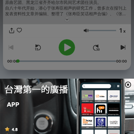
原曲艺团、黑龙江省齐齐哈尔市民间艺术团任演员。
自八十年代开始，潜心于张寿臣相声的研究工作，曾多次在报刊上
发表资料性文章并编辑、整理了《张寿臣笑话相声合编》、《张寿
臣表演相声精品集》等书《张寿臣传》系作者研究成果之一。
1
x
音量
00:00
00:00
單集
-
182
序（作者：姜昆）
27 Nov 2017
-
181
一、家世溯源
27 Nov 2017