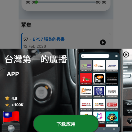
00:00
00:00
單集
-
57
EP57 張良的兵書
12 Feb 2026
-
56
EP56 智破偷蛋和偷錢案
02 Nov 2025
-
55
EP55 失信的代價
17 Aug 2025
-
54
EP54 包公審烏盆
28 Jun 2025
-
53
EP53 烽火戲諸侯VS狼來了
25 May 2025
下载应用