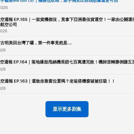
宇霸凌Me too (5)｜機務也吹哨，星宇飛安比你我想像還更可怕
促之下第三部曲《誰在搞飛
2026
黑五機長瘋狂詹姆士的苦勞
空週報 EP.165｜一架貨機都沒，竟拿下亞洲最佳貨運空！一家由公關運
記》接著誕生！ 近年來經常受邀
的航空公司
2026
各大談話性節目暢談詹姆士
歷及故事...成為電視台固定
古明美回台灣了囉，第一件事竟然是....
名嘴! 頻道不定期提供飛機、
026
等相關資訊及直播影片。....
空週報 EP.164｜落地爆胎甩鍋機長賠七百萬遭完敗！機師逆轉勝倒賺五
繼續搞飛機中！！ ◤ 晉升 飛航
026
管制區會員｜最低每月只要7
空週報 EP.163｜還敢坐靠窗位置嗎？老翁搭機窗破被狂吸！！
◢​ 立即加入
026
https://www.youtube.com/
▎每雙週一支會員獨享影片 ▎還
显示更多剧集
有不定時的會員尊屬好康，
的！​ ​ ◤ 每雙週一 管制區會
播，每週三 晚上九點半｜