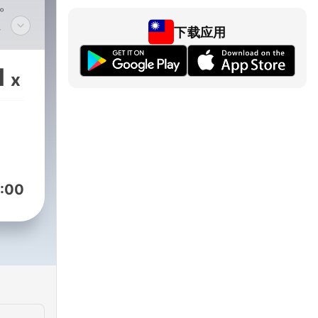
。
下载应用
夢
FI飛
1
x
的機
最年
拉
現任
機
:00
轉戰
版
狂詹
網友催