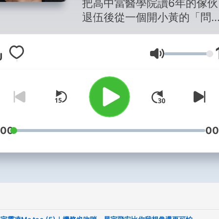
把高中當醫學院讀6年的傢伙
退伍後從一個開小黃的「問
講」，一路到實現開飛機的
想，成為台灣少數擁有美國C
音量
行教練執照、在美國執教過
師，並在30歲時當上全台灣
輕的機長。 離開台灣成為外籍機
長後...到過印度、沙烏地阿
伯、中國大陸、以及日本，
職於 越南航空公司 波音787
:00
00
長。 2011年出版《給我搞飛機：
型男機長瘋狂詹姆士飛行日
記》，該年年底從深圳航空
日本天馬航空，2015年再出
《又來搞飛機：暴坊機長瘋
姆士の東洋戰記》 2019年