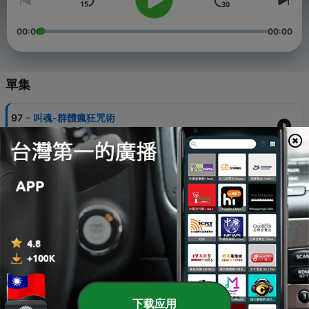
00:00
00:00
單集
-
97
叫魂-群體瘋狂咒術
03 Sep 2025
-
96
夢想魔法變現術
20 Aug 2025
-
95
偽畫風暴
06 Aug 2025
-
94
名畫逃亡記
23 Jul 2025
-
93
歷史上的末日預言
下载应用