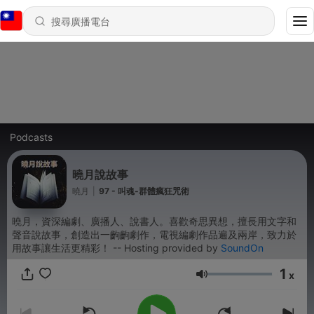
Podcasts
曉月說故事
曉月
|
97 - 叫魂-群體瘋狂咒術
曉月，資深編劇、廣播人、說書人。喜歡奇思異想，擅長用文字和
聲音說故事，創造出一齣齣劇作，電視編劇作品遍及兩岸，致力於
用故事讓生活更精彩！ -- Hosting provided by
SoundOn
1
x
音量