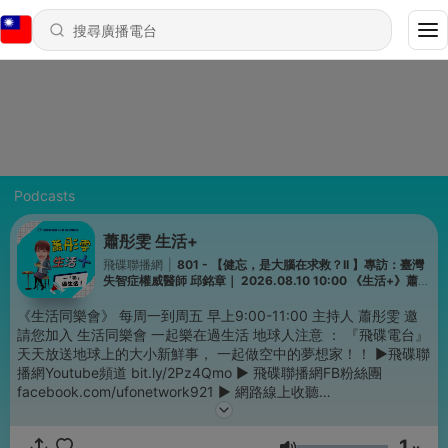
Podcasts
蕭彤雯 生活+
飛碟聯播網
|
801 - 【健忘，是大腦在求救？II 】專訪：臺灣
失智症權威醫師 邱銘章｜ 2026.08.10 10:00 《生活+》蕭彤
雯 主持
《生活同樂會》 每周一到周五 早上9:00-11:00 主持人 蕭彤雯 邀
請您加入 生活同樂會 一起樂在過生活 地球人注意 ： 『飛碟電台』
天天放送地球上的大小新鮮事， 一起做空中的夢想家！！ ▶飛碟聯
播網Youtube頻道 bit.ly/2Pz4Qmo ▶ 飛碟聯播網FB粉絲團
facebook.com/ufonetwork921 ▶ 網路線上收聽
uforadio.com.tw/stream/stream.html ▶ 飛碟APP，讓你收聽零距
離 Android：reurl.cc/j78ZKm iOS：reurl.cc/ZOG3LA -- Hosting
1