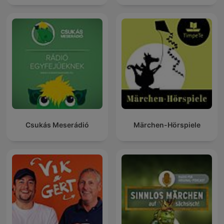
Csukás Meserádió
Märchen-Hörspiele