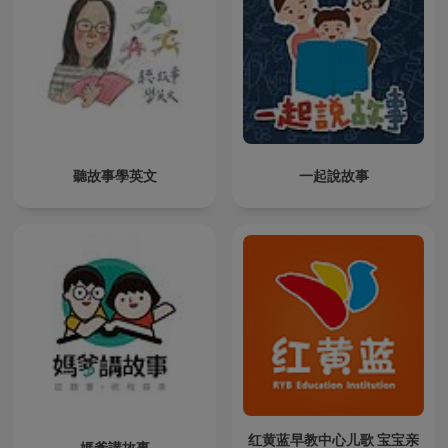
聽故事學英文
一起說故事
红黄蓝早教中心儿歌 宝宝亲
媽爹講故事