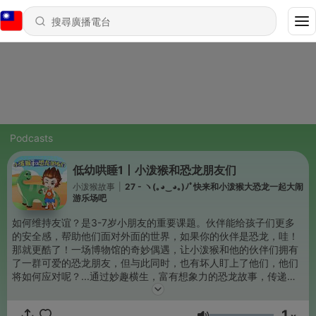
Podcasts
低幼哄睡1丨小泼猴和恐龙朋友们
小泼猴故事
|
27 - ヽ(｡◕‿◕｡)ﾉﾟ快来和小泼猴大恐龙一起大闹
游乐场吧
如何维持友谊？是3-7岁小朋友的重要课题。伙伴能给孩子们更多
的安全感，帮助他们面对外面的世界，如果你的伙伴是恐龙，哇！
那就更酷了！一场博物馆的奇妙偶遇，让小泼猴和他的伙伴们拥有
了一群可爱的恐龙朋友，但与此同时，也有坏人盯上了他们，他们
将如何应对呢？...通过妙趣横生，富有想象力的恐龙故事，传递正
确、积极、阳光的教育价值，同时做好情商教育，培养孩子的同理
心、责任心、自信心，助力孩子成长。
1