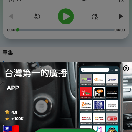
x
音量
00:00
00:00
單集
-
27
ヽ(｡◕‿◕｡)ﾉﾟ快来和小泼猴大恐龙一起大闹游乐场吧
28 May 2020
-
26
第01集：恐龙朋友的奇妙派对
04 May 2020
-
25
第02集：恐龙来到我家了
05 May 2020
-
24
第03集：满街都是大恐龙
06 May 2020