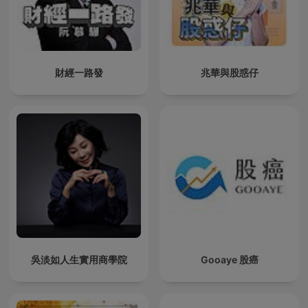
財經一路發
兆華與股惑仔
吳淡如人生實用商學院
Gooaye 股癌