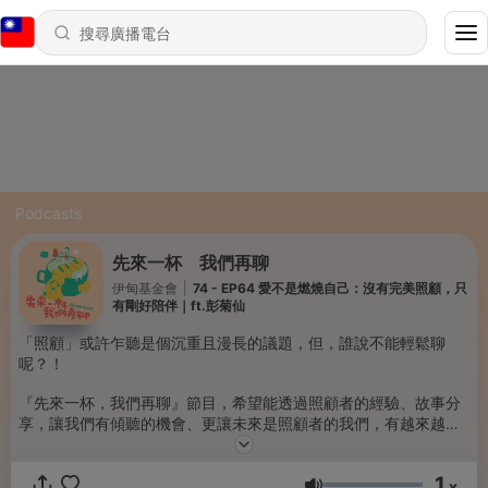
Podcasts
先來一杯 我們再聊
伊甸基金會
|
74 - EP64 愛不是燃燒自己：沒有完美照顧，只
有剛好陪伴｜ft.彭菊仙
「照顧」或許乍聽是個沉重且漫長的議題，但，誰說不能輕鬆聊
呢？！
『先來一杯，我們再聊』節目，希望能透過照顧者的經驗、故事分
享，讓我們有傾聽的機會、更讓未來是照顧者的我們，有越來越多
的參考樣本，與此同時，陪伴照顧者們，讓他們知道並不孤單，記
得並有權力追求快樂與自我人生。
1
x