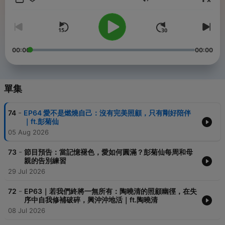
音量
除了照顧者生命經驗分享外， 「大家對於生命的認識，學習的太少
了。」往往只關注人生的上坡路，但是其實人生有生、老、病、
死，無論是誰最後都需邁向下坡路，那我們要以哪種姿態，去走這
一段路呢？
00:00
00:00
節目中，人生使用說明書單元，邀請許多對於長照、照護不同領域
人士來分享，也許走在生命的道路上困難重重，但有人留下印記摘
要、方法，或許可以讓我們未來不孤單、走的更順暢！
單集
「陪伴」間，說說笑笑、眼淚間，一定會有更多的力量！大家來這
不需要有壓力，走在照顧的漫漫長路上，就讓我們～『先來一杯，
我們再聊』。
-
74
EP64 愛不是燃燒自己：沒有完美照顧，只有剛好陪伴
｜ft.彭菊仙
‣ 留言給我們 ｜https://www.instagram.com/edentaiwan/
05 Aug 2026
‣ 節目合作 ｜dep138@eden.org.tw
-
73
節目預告：當記憶褪色，愛如何圓滿？彭菊仙每周和母
親的告別練習
💡 製作團隊
29 Jul 2026
主持人 – 楊月娥
製作人 – 陳宜良 Neo
-
72
EP63｜若我們終將一無所有：陶曉清的照顧幽徑，在失
企劃 – 耿弘懿、黃新媛、林嘉榕
序中自我修補破碎，興沖沖地活｜ft.陶曉清
出品 – 伊甸基金會
08 Jul 2026
Apple | Spotify | KKBOX | Google | Firstory| Soundon