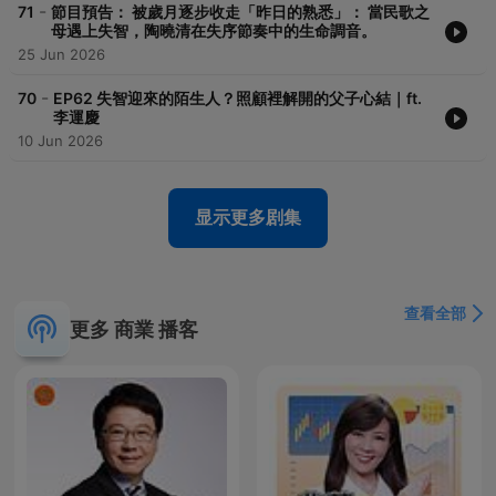
搜尋：先來一杯 我們再聊
-
71
節目預告： 被歲月逐步收走「昨日的熟悉」： 當民歌之
母遇上失智，陶曉清在失序節奏中的生命調音。
Powered by
Firstory Hosting
25 Jun 2026
-
70
EP62 失智迎來的陌生人？照顧裡解開的父子心結｜ft.
李運慶
10 Jun 2026
显示更多剧集
查看全部
更多 商業 播客