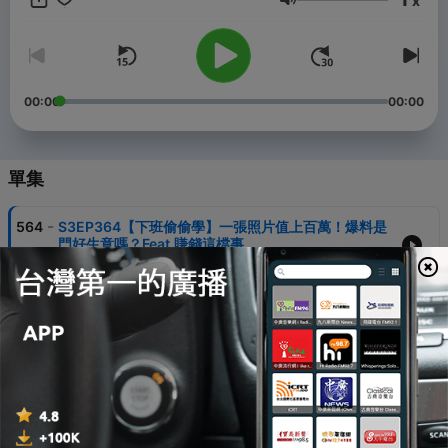
x
IG：www.inmywordz.com/inmywordz 其他社群平台： FB：
音量
www.facebook.com/inmywordz TikTok 抖音 ：
https://www.tiktok.com/@inmywordz 小紅書：
https://reurl.cc/Nynyxq - 👨🏻‍💻IG課程 / 社群諮詢 / 演講 / 團購
各式合作 請來信 inmywordz2011@gmail.com #冒牌生 #下班偷偷
學 -- Hosting provided by
SoundOn
00:00
00:00
單集
-
564
S3EP364【下班偷偷學】一張照片值上百萬！爆料是
門好生意嗎？Feat.賺錢這檔事
25 May 2025
-
563
S3EP363【下班偷偷學】自由工作者根本沒你想的自
由！Feat.賺錢這檔事
18 May 2025
-
562
S3EP362【下班偷偷學】幾天就噴掉幾萬！遊戲如何
讓你課金？Feat.賺錢這檔事
11 May 2025