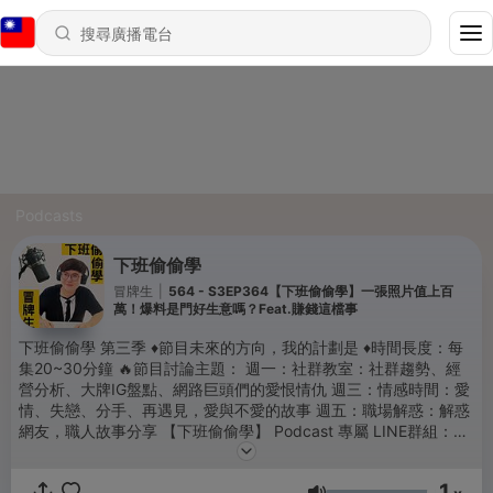
Podcasts
下班偷偷學
冒牌生
|
564 - S3EP364【下班偷偷學】一張照片值上百
萬！爆料是門好生意嗎？Feat.賺錢這檔事
下班偷偷學 第三季 ♦️節目未來的方向，我的計劃是 ♦️時間長度：每
集20~30分鐘 🔥節目討論主題： 週一：社群教室：社群趨勢、經
營分析、大牌IG盤點、網路巨頭們的愛恨情仇 週三：情感時間：愛
情、失戀、分手、再遇見，愛與不愛的故事 週五：職場解惑：解惑
網友，職人故事分享 【下班偷偷學】 Podcast 專屬 LINE群組：
https://bit.ly/3DFb28i 密碼：mps520 歡迎各位到LINE群組裡和
我們互動～ 有任何問題或想參與節目互動 可以到IG私訊冒牌生
1