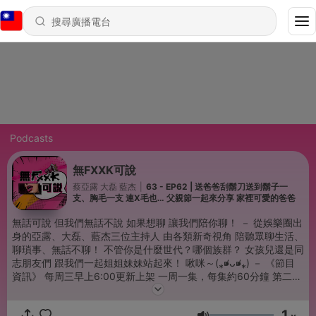
Podcasts
無FXXK可說
蔡亞露 大磊 藍杰
|
63 - EP62 | 送爸爸刮鬍刀送到鬍子一
支、胸毛一支 連X毛也… 父親節一起來分享 家裡可愛的爸爸
無話可說 但我們無話不說 如果想聊 讓我們陪你聊！ － 從娛樂圈出
身的亞露、大磊、藍杰三位主持人 由各類新奇視角 陪聽眾聊生活、
聊瑣事、無話不聊！ 不管你是什麼世代？哪個族群？ 女孩兒還是同
志朋友們 跟我們一起姐姐妹妹站起來！ 啾咪～(⁎⁍̴̛ᴗ⁍̴̛⁎) － 《節目
資訊》 每周三早上6:00更新上架 一周一集，每集約60分鐘 第二季
每集約30分鐘 節目網站先追起來～ IG |
https://www.instagram.com/nothingfxxktosay FB |
1