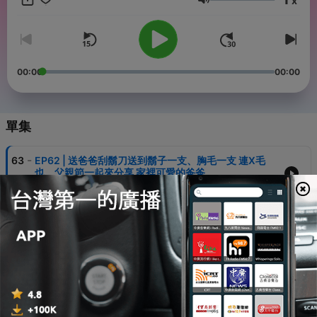
x
https://www.facebook.com/nothingfxxktosay 合作邀約 |
音量
rubieisme@gmail.com -- Hosting provided by
SoundOn
00:00
00:00
單集
-
63
EP62 | 送爸爸刮鬍刀送到鬍子一支、胸毛一支 連X毛
也… 父親節一起來分享 家裡可愛的爸爸
04 Aug 2026
-
62
EP61｜【大磊回來了】誰是老歌王？🎤 國台英語金曲
挑戰 你會唱幾首？！
28 Jul 2026
-
61
EP60 |【大磊回來了】職場老鳥VS新人！一見如故，還
是攻防戰正式開打？💼⚔️
21 Jul 2026