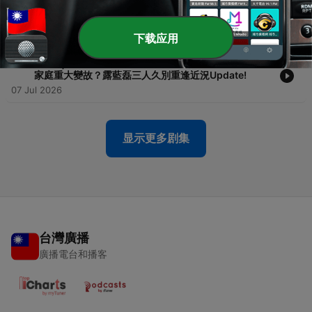
-
60
EP59｜英國調查顯示1/4的人從來不接電話 訊息變成現
在工作自保的工具 現代人訊息社交禮儀
15 Jul 2026
下载应用
-
59
EP58 |【大磊回來了】走金曲紅毯？泰國旅遊被下藥？
家庭重大變故？露藍磊三人久別重逢近況Update!
07 Jul 2026
显示更多剧集
台灣廣播
廣播電台和播客