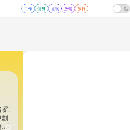
工作
健身
睡眠
放鬆
旅行
囉!
規劃
陪你