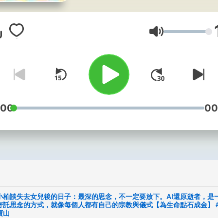
聊!
多一分掌握，就能少一分不
音量
預先規劃，就是多一層守護
「為生命點石成金」溫暖陪
家~
台灣生命事業的先行者─金
:00
00
https://www.memory.com.
製作執行：中廣
https://www.youtube.com/p
list=PLEnJD0ANVhtVLwv
小柏談失去女兒後的日子：最深的思念，不一定要放下。AI還原逝者，是
📅 更新時間｜隔週一早上六
寄託思念的方式，就像每個人都有自己的宗教與儀式【為生命點石成金】 
寶山