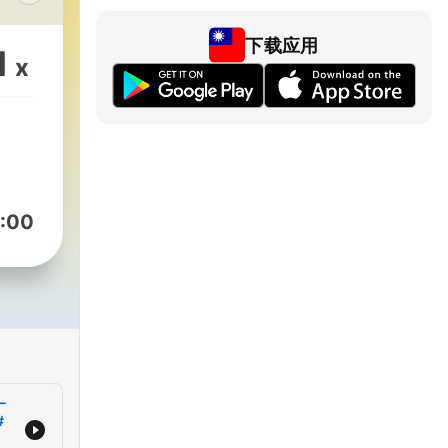
下载应用
1
x
安；
。
伴大
寶山
:00
tw/
laylist?
GzzIvtMHvO9qBpmIsK
一
點
#