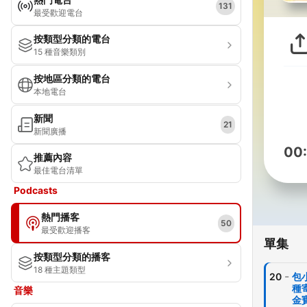
131
最受歡迎電台
按類型分類的電台
15 種音樂類別
按地區分類的電台
本地電台
新聞
21
新聞廣播
00
推薦內容
最佳電台清單
Podcasts
熱門播客
50
最受歡迎播客
單集
按類型分類的播客
18 種主題類型
-
20
包
種
音樂
金