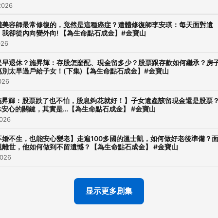
2026
Powered by
Firstory Hosti
體美容師最常修復的，竟然是這種癌症？遺體修復師李安琪：每天面對遺
，我卻從內向變外向! 【為生命點石成金】#金寶山
026
提早退休？施昇輝：存股怎麼配、現金留多少？股票跟存款如何繼承？房
萬別太早過戶給子女！(下集)【為生命點石成金】#金寶山
026
施昇輝：股票跌了也不怕，股息夠花就好！】子女遺產該留現金還是股票
休安心的關鍵，其實是…【為生命點石成金】 #金寶山
2026
不婚不生，也能安心變老】走遍100多國的溫士凱，如何做好老後準備？
親離世，他如何做到不留遺憾？【為生命點石成金】 #金寶山
2026
显示更多剧集