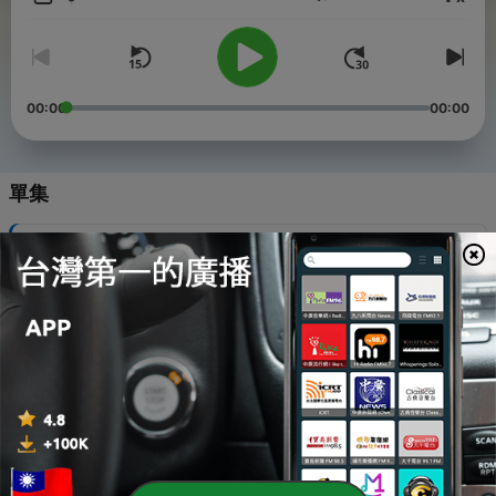
音量
00:00
00:00
單集
-
829
威歷爸爸部落格新站開張通知
05 Feb 2024
-
828
停更通知
04 Oct 2023
-
827
230708-科學小史，雙縫干涉實驗
09 Jul 2023
-
826
230703-科學小史，定比定律
04 Jul 2023