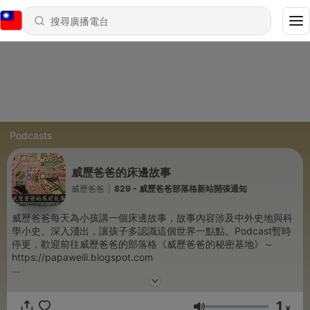
Podcasts
威歷爸爸的床邊故事
威歷爸爸
|
829 - 威歷爸爸部落格新站開張通知
威歷爸爸每天為小孩講一個床邊故事，故事內容涉及中外史地與科
學小史。深入淺出，讓孩子多認識這個世界一點點。Podcast暫時
停更，歡迎前往威歷爸爸的部落格《威歷爸爸的秘密基地》～
https://papaweili.blogspot.com
Powered by
Firstory Hosting
1
x