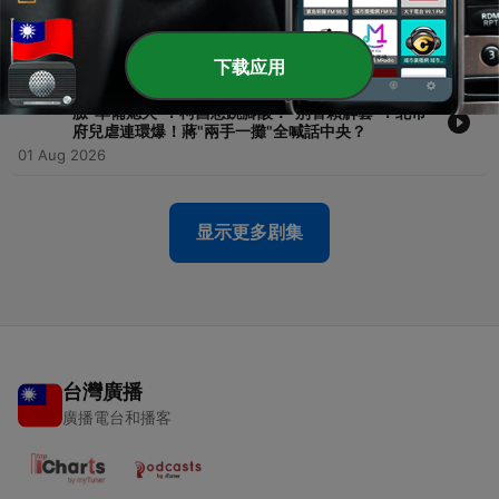
台糖？盧秀燕"打泥巴戰"想順勢退場？白營七周年黨
慶"大歪樓"！柯文哲嗆賴清德：絕不投降！
03 Aug 2026
下载应用
-
1049
【#頭家來開講】2026.08.01 蔣萬安倒閣說頻遭打
臉"準備熄火"？柯昌急跳腳酸："別替賴解套"？北市
府兒虐連環爆！蔣"兩手一攤"全喊話中央？
01 Aug 2026
显示更多剧集
台灣廣播
廣播電台和播客