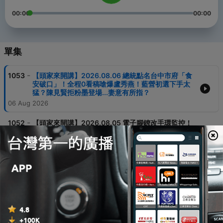
00:00
00:00
單集
-
1053
【頭家來開講】2026.08.06 總統點名台中市府「食
安破口」！全程0看稿嗆爆盧秀燕！藍營初選下手太
猛？陳見賢拒粉墨登場...妻意有所指？
06 Aug 2026
-
1052
【頭家來開講】2026.08.05 電子腳鐐改手環監控！
柯文哲持拐杖現身喊「不會逃」！蔡英文出手台東穩
了？劉櫂豪加入陳瑩團隊拚勝選！
05 Aug 2026
-
1051
【頭家來開講】2026.08.04 蔡英文出手"泛綠大整
合"！劉櫂豪歸隊陳瀅"馬到成功"！藍營竹縣選戰"陷
分裂"？吳子嘉轟鄭麗文：敗票女王！
04 Aug 2026
-
1050
【頭家來開講】2026.08.03 藍黨團"輕放中聯"重咬