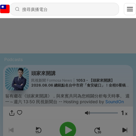
Podcasts
頭家來開講
民視新聞 Formosa News
|
1053 - 【頭家來開講】
2026.08.06 總統點名台中市府「食安破口」！全程0看稿嗆
爆盧秀燕！藍營初選下手太猛？陳見賢拒粉墨登場...妻意有所
指？
翁有繼在《頭家來開講》，與來賓共同為您精闢分析每天時事。 週
一～週六 13:50 民視新聞台 -- Hosting provided by
SoundOn
1
x
音量